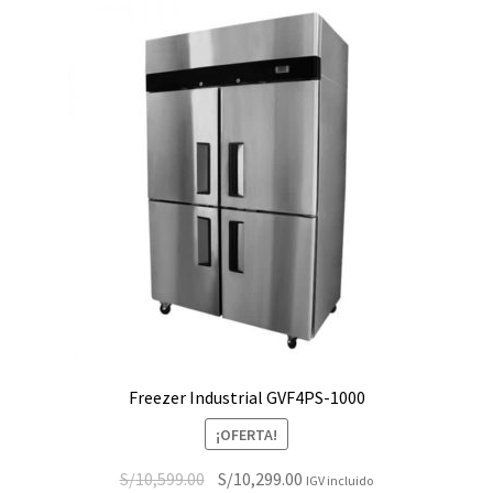
Freezer Industrial GVF4PS-1000
¡OFERTA!
El
El
S/
10,599.00
S/
10,299.00
IGV incluido