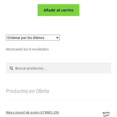
precio
precio
original
actual
Añadir al carrito
era:
es:
S/10,599.00.
S/10,299.00.
Ordenado
Mostrando los 5 resultados
por
los
Buscar
Buscar
últimos
por:
Productos en Oferta
Mesa mural de acero GTMM2-150