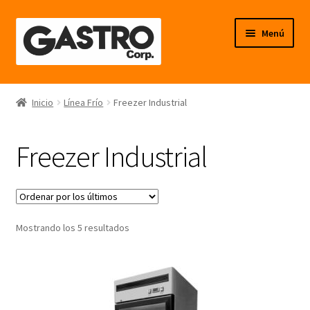
Ir
Ir
Menú
a
al
la
contenido
navegación
Línea Frío
Inicio
Línea Frío
Freezer Industrial
Línea Calor
Freezer Industrial
Línea Neutro
Línea Balanzas
Ordenado
Mostrando los 5 resultados
Línea Carpintería Metálica
por
los
Línea Fibra de Vidrio
últimos