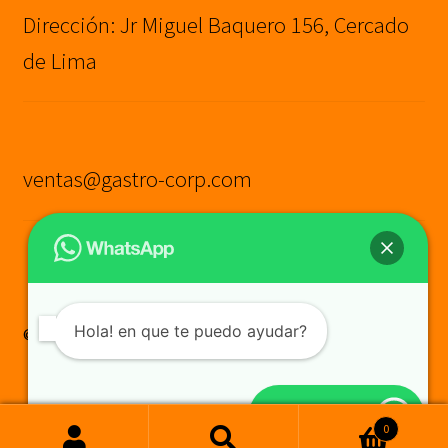
Dirección: Jr Miguel Baquero 156, Cercado
de Lima
ventas@gastro-corp.com
Hola! en que te puedo ayudar?
© GASTRO CORP SAC
Construido con WooCommerce
.
Cotiza aquí
0