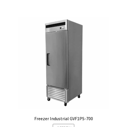
S/10,299.00.
S/9,899.00.
Freezer Industrial GVF1PS-700