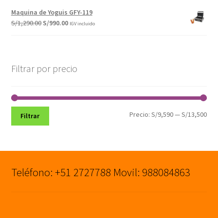
original
actual
Maquina de Yoguis GFY-119
era:
es:
El
El
S/
1,290.00
S/
990.00
IGV incluido
S/3,200.00.
S/2,900.00.
precio
precio
original
actual
era:
es:
S/1,290.00.
S/990.00.
Filtrar por precio
Pre
Pre
Precio:
S/9,590
—
S/13,500
Filtrar
mín
máx
Teléfono: +51 2727788 Movil: 988084863