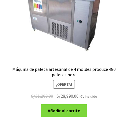
Máquina de paleta artesanal de 4 moldes produce 480
paletas hora
¡OFERTA!
El
El
S/
31,200.00
S/
28,990.00
IGV incluido
precio
precio
original
actual
Añadir al carrito
era:
es:
S/31,200.00.
S/28,990.00.