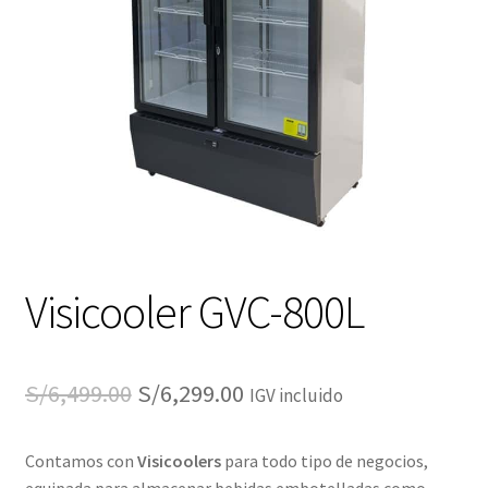
Visicooler GVC-800L
El
El
S/
6,499.00
S/
6,299.00
IGV incluido
precio
precio
Contamos con
Visicoolers
para todo tipo de negocios,
original
actual
equipada para almacenar bebidas embotelladas como