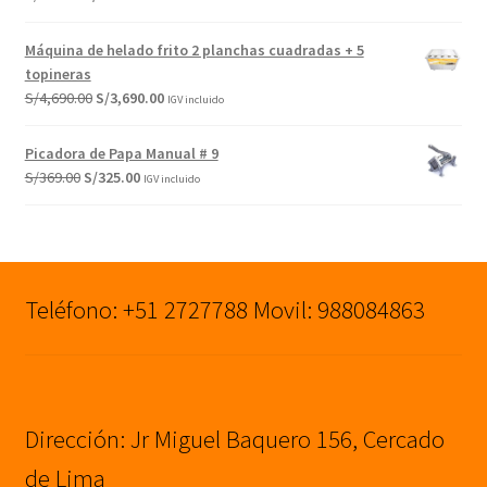
S/2,112.50.
S/1,690.00.
precio
precio
original
actual
Máquina de helado frito 2 planchas cuadradas + 5
era:
es:
topineras
S/949.00.
S/849.00.
El
El
S/
4,690.00
S/
3,690.00
IGV incluido
precio
precio
original
actual
Picadora de Papa Manual # 9
era:
es:
El
El
S/
369.00
S/
325.00
IGV incluido
S/4,690.00.
S/3,690.00.
precio
precio
original
actual
era:
es:
S/369.00.
S/325.00.
Teléfono: +51 2727788 Movil: 988084863
Dirección: Jr Miguel Baquero 156, Cercado
de Lima