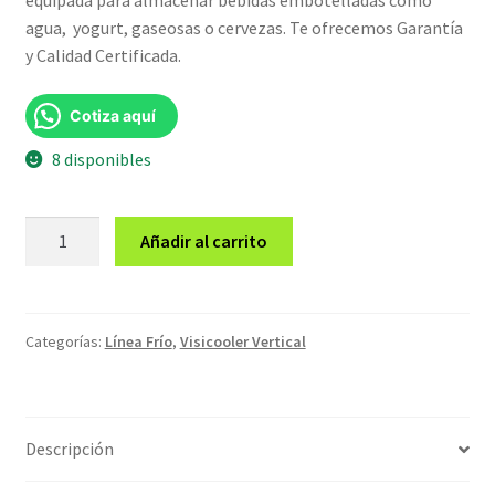
era:
es:
agua, yogurt, gaseosas o cervezas. Te ofrecemos Garantía
y Calidad Certificada.
S/6,499.00.
S/6,299.00.
Cotiza aquí
8 disponibles
Visicooler
Añadir al carrito
GVC-
800L
cantidad
Categorías:
Línea Frío
,
Visicooler Vertical
Descripción