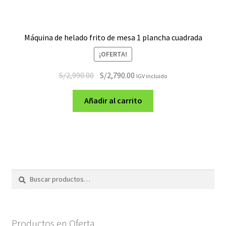
Máquina de helado frito de mesa 1 plancha cuadrada
¡OFERTA!
El
El
S/
2,990.00
S/
2,790.00
IGV incluido
precio
precio
original
actual
Añadir al carrito
era:
es:
S/2,990.00.
S/2,790.00.
Buscar
Buscar
por:
Productos en Oferta