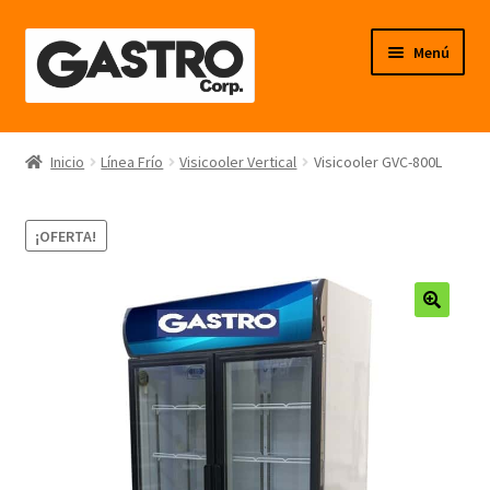
Ir
Ir
Menú
a
al
la
contenido
navegación
Línea Frío
Inicio
Línea Frío
Visicooler Vertical
Visicooler GVC-800L
Línea Calor
¡OFERTA!
Línea Neutro
Línea Balanzas
🔍
Línea Carpintería Metálica
Línea Fibra de Vidrio