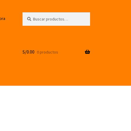
Buscar
Buscar
pra
por:
S/
0.00
0 productos