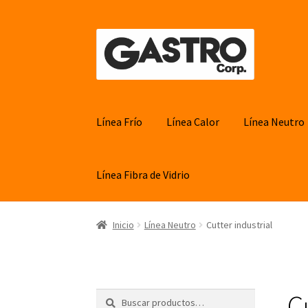
Ir
Ir
a
al
la
contenido
navegación
Línea Frío
Línea Calor
Línea Neutro
Línea Fibra de Vidrio
Inicio
Línea Neutro
Cutter industrial
Cu
Buscar
Buscar