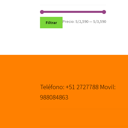
Precio
Precio
Precio:
S/2,590
—
S/3,590
Filtrar
mínimo
máximo
Teléfono: +51 2727788 Movil:
988084863