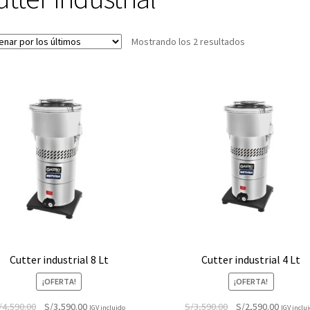
Ordenado
Mostrando los 2 resultados
por
los
últimos
Cutter industrial 8 Lt
Cutter industrial 4 Lt
¡OFERTA!
¡OFERTA!
El
El
El
El
/
4,590.00
S/
3,590.00
S/
3,590.00
S/
2,590.00
IGV incluido
IGV inclu