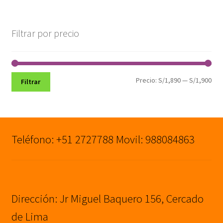
original
actual
era:
es:
S/1,399.00.
S/1,090.00.
Filtrar por precio
Pre
Pre
Precio:
S/1,890
—
S/1,900
Filtrar
mín
máx
Teléfono: +51 2727788 Movil: 988084863
Dirección: Jr Miguel Baquero 156, Cercado
de Lima