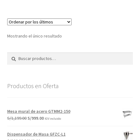
S/2,199.00.
S/1,899.00.
Mostrando el único resultado
Buscar
Buscar
por:
Productos en Oferta
Mesa mural de acero GTMM2-150
El
El
S/
1,199.00
S/
999.00
IGV incluido
precio
precio
original
actual
Dispensador de Masa GFZC-L1
era:
es: