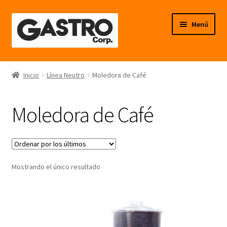
Ir
Ir
Menú
a
al
la
contenido
navegación
Línea Frío
Inicio
Línea Neutro
Moledora de Café
Línea Calor
Moledora de Café
Línea Neutro
Línea Balanzas
Mostrando el único resultado
Línea Carpintería Metálica
Línea Fibra de Vidrio