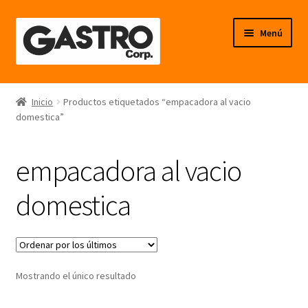
Ir
Ir
Menú
a
al
la
contenido
navegación
Línea Frío
Inicio
Productos etiquetados “empacadora al vacio
domestica”
Línea Calor
Línea Neutro
empacadora al vacio
Línea Balanzas
domestica
Línea Carpintería Metálica
Línea Fibra de Vidrio
Mostrando el único resultado