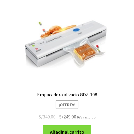
Empacadora al vacio GDZ-108
¡OFERTA!
El
El
S/
349.00
S/
249.00
IGV incluido
precio
precio
original
actual
Añadir al carrito