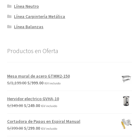
Línea Neutro
Línea Carpintería Metálica
Línea Balanzas
Productos en Oferta
Mesa mural de acero GTMM2-150
El
El
S/
1,199.00
S/
999.00
IGV incluido
precio
precio
original
actual
Hervidor electrico GVHA-10
era:
es:
El
El
S/
349.00
S/
249.00
IGV incluido
S/1,199.00.
S/999.00.
precio
precio
original
actual
Cortadora de Papas en Espiral Manual
era:
es:
El
El
S/
399.00
S/
299.00
IGV incluido
S/349.00.
S/249.00.
precio
precio