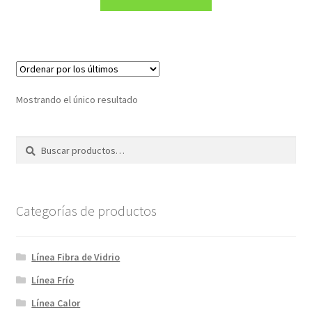
era:
es:
S/349.00.
S/249.00.
Mostrando el único resultado
Buscar
Buscar
por:
Categorías de productos
Línea Fibra de Vidrio
Línea Frío
Línea Calor