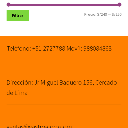
Pre
Pre
Precio:
S/240
—
S/250
Filtrar
mín
máx
Teléfono: +51 2727788 Movil: 988084863
Dirección: Jr Miguel Baquero 156, Cercado
de Lima
ventas@gastro-corp.com