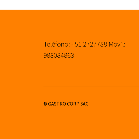
Teléfono: +51 2727788 Movil:
988084863
© GASTRO CORP SAC
Construido con WooCommerce
.