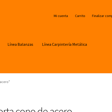
Mi cuenta
Carrito
Finalizar com
Línea Balanzas
Línea Carpintería Metálica
 acero”
orta cono de acero