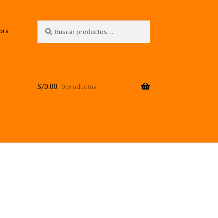
Buscar
Buscar
pra
por:
S/
0.00
0 productos