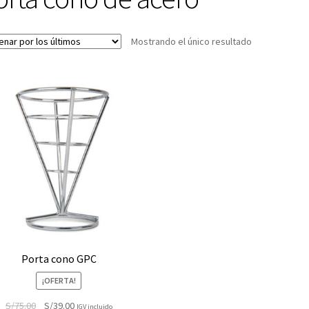
Mostrando el único resultado
Porta cono GPC
¡OFERTA!
El
El
S/
75.00
S/
39.00
IGV incluido