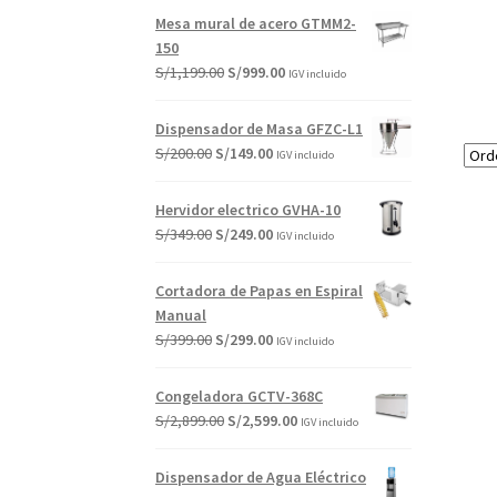
Mesa mural de acero GTMM2-
150
El
El
S/
1,199.00
S/
999.00
IGV incluido
precio
precio
original
actual
Dispensador de Masa GFZC-L1
era:
es:
El
El
S/
200.00
S/
149.00
IGV incluido
S/1,199.00.
S/999.00.
precio
precio
original
actual
Hervidor electrico GVHA-10
era:
es:
El
El
S/
349.00
S/
249.00
IGV incluido
S/200.00.
S/149.00.
precio
precio
original
actual
Cortadora de Papas en Espiral
era:
es:
Manual
S/349.00.
S/249.00.
El
El
S/
399.00
S/
299.00
IGV incluido
precio
precio
original
actual
Congeladora GCTV-368C
era:
es:
El
El
S/
2,899.00
S/
2,599.00
IGV incluido
S/399.00.
S/299.00.
precio
precio
original
actual
Dispensador de Agua Eléctrico
era:
es: