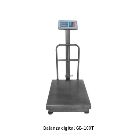
S/400.00.
S/350.00.
Balanza digital GB-100T