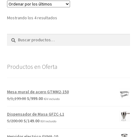
Ordenado
Mostrando los 4 resultados
por
los
Buscar
Buscar
últimos
por:
Productos en Oferta
Mesa mural de acero GTMM2-150
El
El
S/
1,199.00
S/
999.00
IGV incluido
precio
precio
original
actual
Dispensador de Masa GFZC-L1
era:
es:
El
El
S/
200.00
S/
149.00
IGV incluido
S/1,199.00.
S/999.00.
precio
precio
original
actual
Hervidor electrico GVHA-10