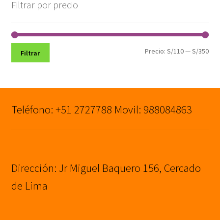
S/1,199.00.
S/999.00.
Filtrar por precio
Pre
Pre
Precio:
S/110
—
S/350
Filtrar
mín
máx
Teléfono: +51 2727788 Movil: 988084863
Dirección: Jr Miguel Baquero 156, Cercado
de Lima