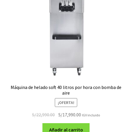
Máquina de helado soft 40 litros por hora con bomba de
aire
¡OFERTA!
El
El
S/
22,990.00
S/
17,990.00
IGV incluido
precio
precio
original
actual
Añadir al carrito