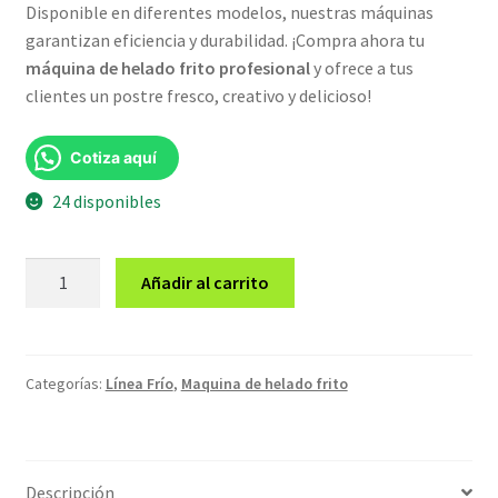
Disponible en diferentes modelos, nuestras máquinas
garantizan eficiencia y durabilidad. ¡Compra ahora tu
máquina de helado frito profesional
y ofrece a tus
clientes un postre fresco, creativo y delicioso!
Cotiza aquí
24 disponibles
Máquina
Añadir al carrito
de
helado
frito
2
Categorías:
Línea Frío
,
Maquina de helado frito
planchas
cuadradas
+
Descripción
5