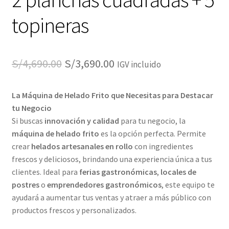
topineras
El
El
S/
4,690.00
S/
3,690.00
IGV incluido
precio
precio
La Máquina de Helado Frito que Necesitas para Destacar
original
actual
tu Negocio
era:
es:
Si buscas
innovación y calidad
para tu negocio, la
máquina de helado frito
es la opción perfecta. Permite
S/4,690.00.
S/3,690.00.
crear
helados artesanales en rollo
con ingredientes
frescos y deliciosos, brindando una experiencia única a tus
clientes. Ideal para
ferias gastronómicas
,
locales de
postres
o
emprendedores gastronómicos
, este equipo te
ayudará a aumentar tus ventas y atraer a más público con
productos frescos y personalizados.