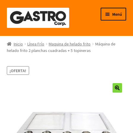
Ir
Ir
Menú
a
al
la
contenido
navegación
Línea Frío
Inicio
Línea Frío
Maquina de helado frito
Máquina de
helado frito 2 planchas cuadradas + 5 topineras
Línea Calor
Línea Neutro
¡OFERTA!
Línea Balanzas
🔍
Línea Carpintería Metálica
Línea Fibra de Vidrio