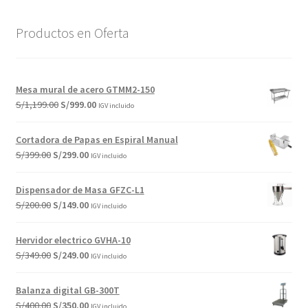
Productos en Oferta
Mesa mural de acero GTMM2-150
El
El
S/
1,199.00
S/
999.00
IGV incluido
precio
precio
original
actual
Cortadora de Papas en Espiral Manual
era:
es:
El
El
S/
399.00
S/
299.00
IGV incluido
S/1,199.00.
S/999.00.
precio
precio
original
actual
Dispensador de Masa GFZC-L1
era:
es:
El
El
S/
200.00
S/
149.00
IGV incluido
S/399.00.
S/299.00.
precio
precio
original
actual
Hervidor electrico GVHA-10
era:
es:
El
El
S/
349.00
S/
249.00
IGV incluido
S/200.00.
S/149.00.
precio
precio
original
actual
Balanza digital GB-300T
era:
es:
El
El
S/
400.00
S/
350.00
IGV incluido