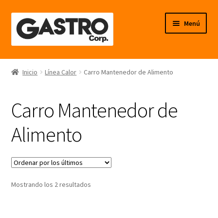
Ir
Ir
Menú
a
al
la
contenido
navegación
Línea Frío
Inicio
Línea Calor
Carro Mantenedor de Alimento
Línea Calor
Carro Mantenedor de
Línea Neutro
Alimento
Línea Balanzas
Línea Carpintería Metálica
Ordenado
Mostrando los 2 resultados
Línea Fibra de Vidrio
por
los
últimos