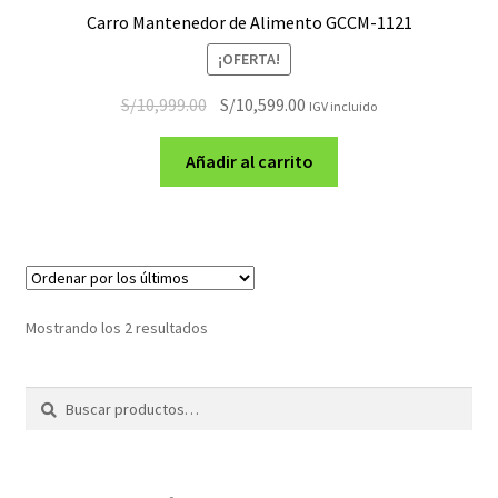
Carro Mantenedor de Alimento GCCM-1121
¡OFERTA!
El
El
S/
10,999.00
S/
10,599.00
IGV incluido
precio
precio
original
actual
Añadir al carrito
era:
es:
S/10,999.00.
S/10,599.00.
Ordenado
Mostrando los 2 resultados
por
los
Buscar
Buscar
últimos
por: