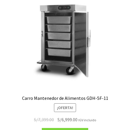
Carro Mantenedor de Alimentos GDH-5F-11
¡OFERTA!
El
El
S/
7,399.00
S/
6,999.00
IGV incluido
precio
precio