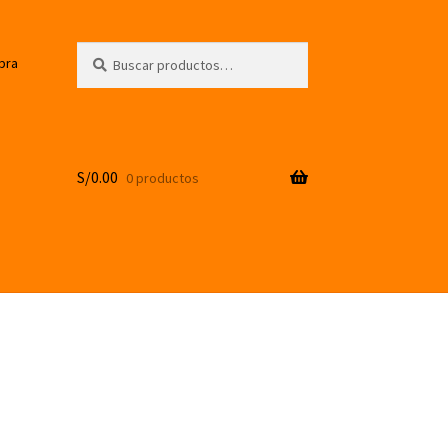
Buscar
Buscar
pra
por:
S/
0.00
0 productos