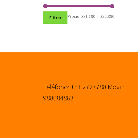
Precio
Precio
Precio:
S/1,190
—
S/2,390
Filtrar
mínimo
máximo
Teléfono: +51 2727788 Movil:
988084863