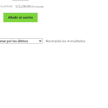
El
El
/
2,499.00
S/
2,190.00
IGV incluido
precio
precio
original
actual
Añadir al carrito
era:
es:
S/2,499.00.
S/2,190.00.
Ordenado
Mostrando los 4 resultados
por
los
últimos