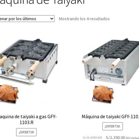
Ordenado
Mostrando los 4 resultados
por
los
últimos
aquina de taiyaki a gas GFY-
Máquina de taiyaki GFY-11
1103.R
¡OFERTA!
¡OFERTA!
El
El
S/
2,690.00
S/
2,390.00
IGV inclu