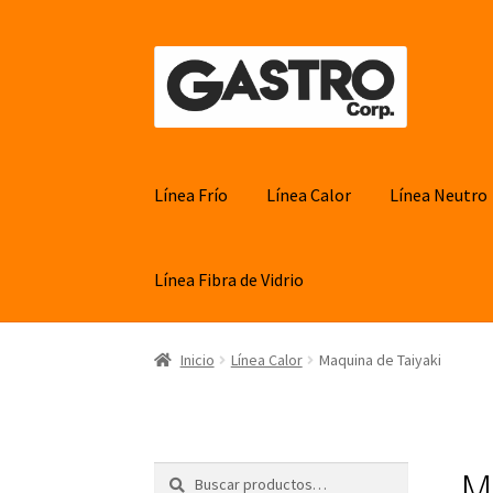
Ir
Ir
a
al
la
contenido
navegación
Línea Frío
Línea Calor
Línea Neutro
Línea Fibra de Vidrio
Inicio
Línea Calor
Maquina de Taiyaki
M
Buscar
Buscar