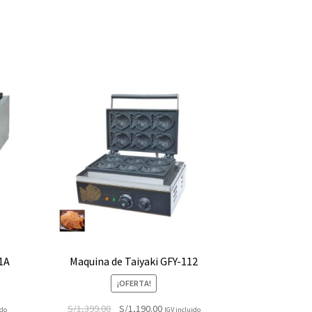
01A
Maquina de Taiyaki GFY-112
¡OFERTA!
El
El
S/
1,399.00
S/
1,190.00
ido
IGV incluido