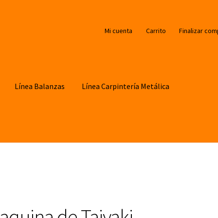
Mi cuenta
Carrito
Finalizar com
Línea Balanzas
Línea Carpintería Metálica
aquina de Taiyaki