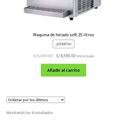
Maquina de helado soft 25 litros
¡OFERTA!
El
El
S/
5,590.00
S/
4,590.00
IGV incluido
precio
precio
original
actual
Añadir al carrito
era:
es:
S/5,590.00.
S/4,590.00.
Ordenado
Mostrando los 6 resultados
por
los