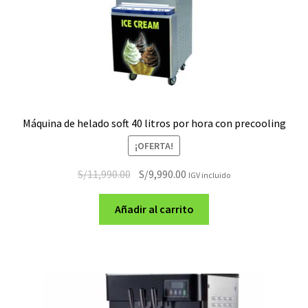
Máquina de helado soft 40 litros por hora con precooling
¡OFERTA!
El
El
S/
11,990.00
S/
9,990.00
IGV incluido
precio
precio
original
actual
Añadir al carrito
era:
es:
S/11,990.00.
S/9,990.00.