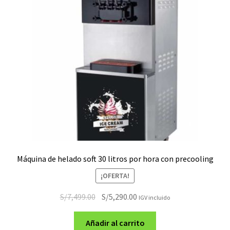
Máquina de helado soft 30 litros por hora con precooling
¡OFERTA!
El
El
S/
7,499.00
S/
5,290.00
IGV incluido
precio
precio
original
actual
Añadir al carrito