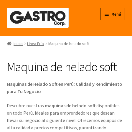
Ir
Ir
Menú
a
al
la
contenido
navegación
Línea Frío
Inicio
Línea Frío
Maquina de helado soft
Línea Calor
Maquina de helado soft
Línea Neutro
Línea Balanzas
Maquinas de Helado Soft en Perú: Calidad y Rendimiento
para Tu Negocio
Línea Carpintería Metálica
Descubre nuestras
maquinas de helado soft
disponibles
en todo Perú, ideales para emprendedores que desean
Línea Fibra de Vidrio
llevar su negocio al siguiente nivel. Ofrecemos equipos de
alta calidad a precios competitivos, garantizando