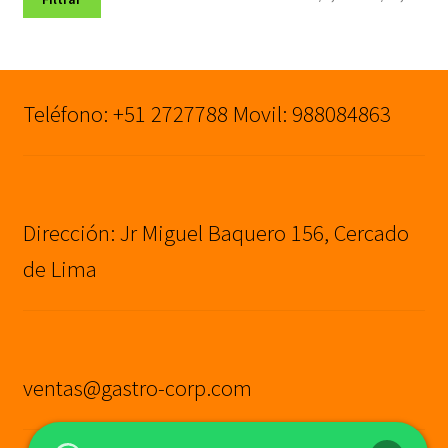
mín
máx
Teléfono: +51 2727788 Movil: 988084863
Dirección: Jr Miguel Baquero 156, Cercado
de Lima
ventas@gastro-corp.com