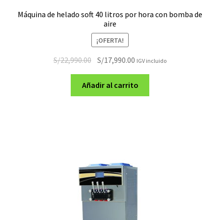
Máquina de helado soft 40 litros por hora con bomba de
aire
¡OFERTA!
El
El
S/
22,990.00
S/
17,990.00
IGV incluido
precio
precio
original
actual
Añadir al carrito
era:
es:
S/22,990.00.
S/17,990.00.