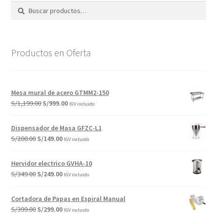
Buscar
Buscar
últimos
por:
Productos en Oferta
Mesa mural de acero GTMM2-150
El
El
S/
1,199.00
S/
999.00
IGV incluido
precio
precio
original
actual
Dispensador de Masa GFZC-L1
era:
es:
El
El
S/
200.00
S/
149.00
IGV incluido
S/1,199.00.
S/999.00.
precio
precio
original
actual
Hervidor electrico GVHA-10
era:
es:
El
El
S/
349.00
S/
249.00
IGV incluido
S/200.00.
S/149.00.
precio
precio
original
actual
Cortadora de Papas en Espiral Manual
era:
es:
El
El
S/
399.00
S/
299.00
IGV incluido
S/349.00.
S/249.00.