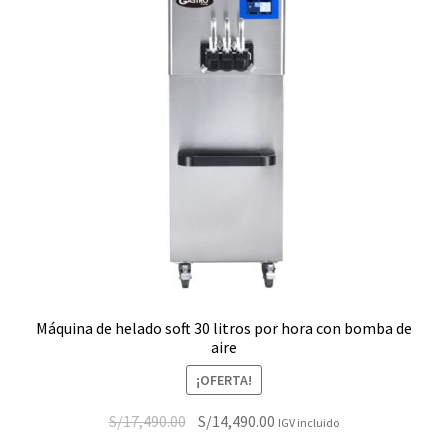
Máquina de helado soft 30 litros por hora con bomba de
aire
¡OFERTA!
El
El
S/
17,490.00
S/
14,490.00
IGV incluido
precio
precio