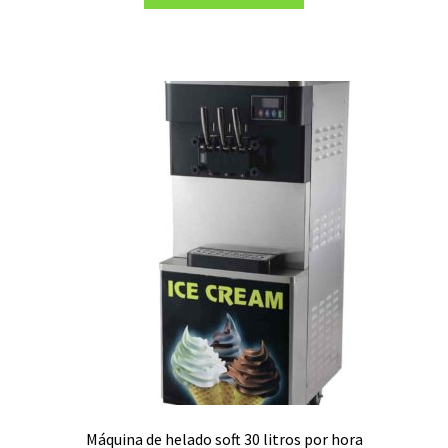
era:
es:
S/7,499.00.
S/5,290.00.
Máquina de helado soft 30 litros por hora