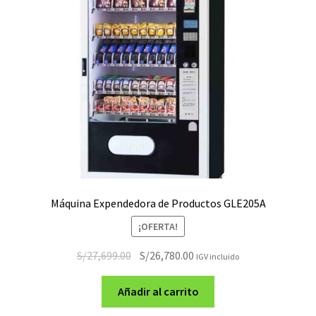
Máquina Expendedora de Productos GLE205A
¡OFERTA!
El
El
S/
27,699.00
S/
26,780.00
IGV incluido
precio
precio
original
actual
Añadir al carrito
era:
es: