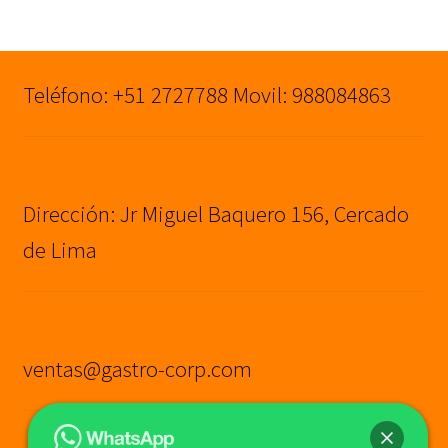
original
actual
era:
es:
S/5,290.00.
S/4,290.00.
Teléfono: +51 2727788 Movil: 988084863
Dirección: Jr Miguel Baquero 156, Cercado
de Lima
ventas@gastro-corp.com