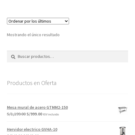
S/27,699.00.
S/26,780.00.
Mostrando el único resultado
Buscar
Buscar
por:
Productos en Oferta
Mesa mural de acero GTMM2-150
El
El
S/
1,199.00
S/
999.00
IGV incluido
precio
precio
original
actual
Hervidor electrico GVHA-10
era:
es: