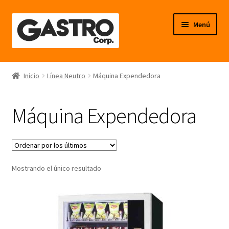
Ir
Ir
Menú
a
al
la
contenido
navegación
Línea Frío
Inicio
Línea Neutro
Máquina Expendedora
Línea Calor
Máquina Expendedora
Línea Neutro
Línea Balanzas
Mostrando el único resultado
Línea Carpintería Metálica
Línea Fibra de Vidrio