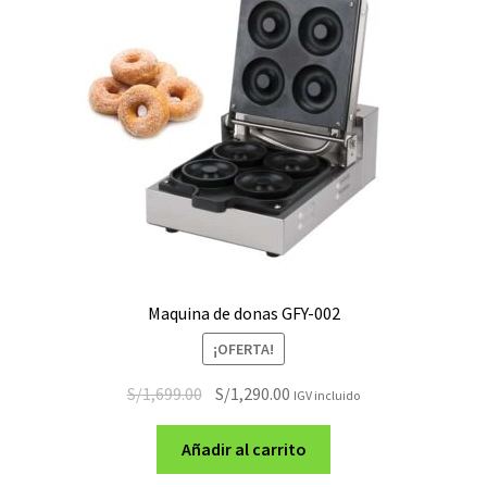
Maquina de donas GFY-002
¡OFERTA!
El
El
S/
1,699.00
S/
1,290.00
IGV incluido
precio
precio
original
actual
Añadir al carrito
era:
es: