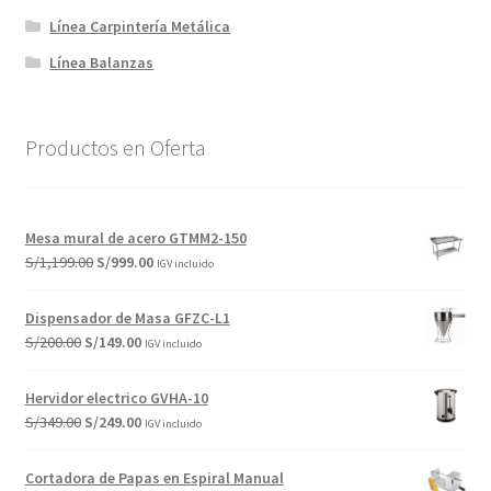
Línea Carpintería Metálica
Línea Balanzas
Productos en Oferta
Mesa mural de acero GTMM2-150
El
El
S/
1,199.00
S/
999.00
IGV incluido
precio
precio
original
actual
Dispensador de Masa GFZC-L1
era:
es:
El
El
S/
200.00
S/
149.00
IGV incluido
S/1,199.00.
S/999.00.
precio
precio
original
actual
Hervidor electrico GVHA-10
era:
es:
El
El
S/
349.00
S/
249.00
IGV incluido
S/200.00.
S/149.00.
precio
precio
original
actual
Cortadora de Papas en Espiral Manual