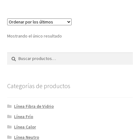
S/1,699.00.
S/1,290.00.
Mostrando el único resultado
Buscar
Buscar
por:
Categorías de productos
Línea Fibra de Vidrio
Línea Frío
Línea Calor
Línea Neutro