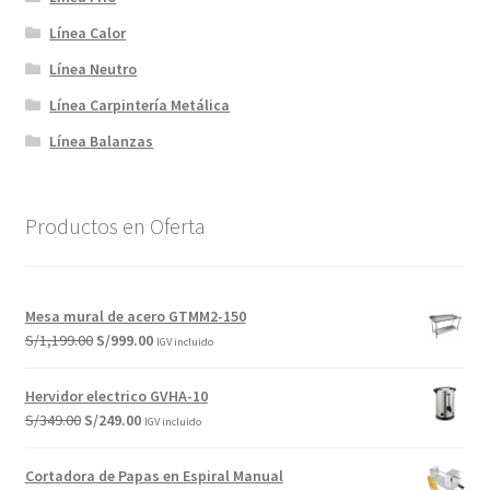
Línea Calor
Línea Neutro
Línea Carpintería Metálica
Línea Balanzas
Productos en Oferta
Mesa mural de acero GTMM2-150
El
El
S/
1,199.00
S/
999.00
IGV incluido
precio
precio
original
actual
Hervidor electrico GVHA-10
era:
es:
El
El
S/
349.00
S/
249.00
IGV incluido
S/1,199.00.
S/999.00.
precio
precio
original
actual
Cortadora de Papas en Espiral Manual