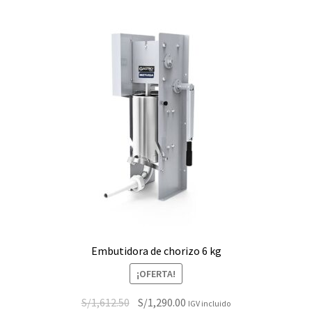
Embutidora de chorizo 6 kg
¡OFERTA!
El
El
S/
1,612.50
S/
1,290.00
IGV incluido