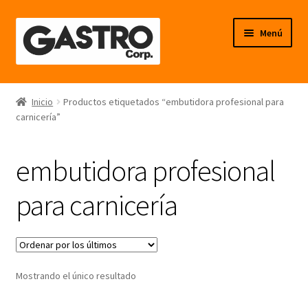
Ir
Ir
Menú
a
al
la
contenido
navegación
Línea Frío
Inicio
Productos etiquetados “embutidora profesional para
carnicería”
Línea Calor
Línea Neutro
embutidora profesional
Línea Balanzas
para carnicería
Línea Carpintería Metálica
Línea Fibra de Vidrio
Mostrando el único resultado