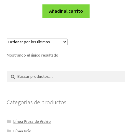
precio
precio
original
actual
Añadir al carrito
era:
es:
S/1,612.50.
S/1,290.00.
Mostrando el único resultado
Buscar
Buscar
por:
Categorías de productos
Línea Fibra de Vidrio
Línea Frío