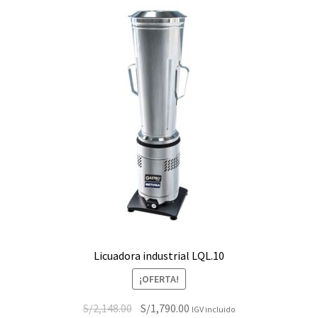
Licuadora industrial LQL.10
¡OFERTA!
El
El
S/
2,148.00
S/
1,790.00
IGV incluido