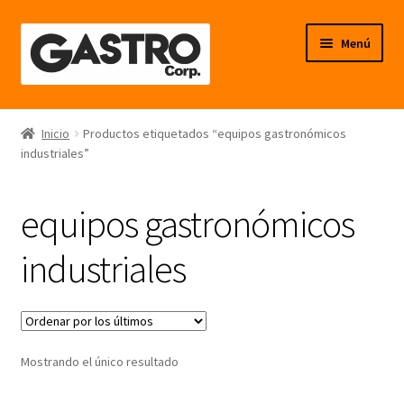
Ir
Ir
Menú
a
al
la
contenido
navegación
Línea Frío
Inicio
Productos etiquetados “equipos gastronómicos
industriales”
Línea Calor
Línea Neutro
equipos gastronómicos
Línea Balanzas
industriales
Línea Carpintería Metálica
Línea Fibra de Vidrio
Mostrando el único resultado