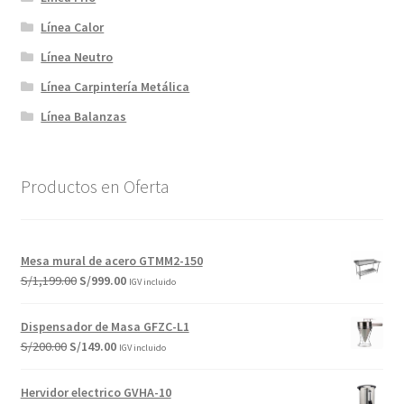
Línea Calor
Línea Neutro
Línea Carpintería Metálica
Línea Balanzas
Productos en Oferta
Mesa mural de acero GTMM2-150
El
El
S/
1,199.00
S/
999.00
IGV incluido
precio
precio
original
actual
Dispensador de Masa GFZC-L1
era:
es:
El
El
S/
200.00
S/
149.00
IGV incluido
S/1,199.00.
S/999.00.
precio
precio
original
actual
Hervidor electrico GVHA-10