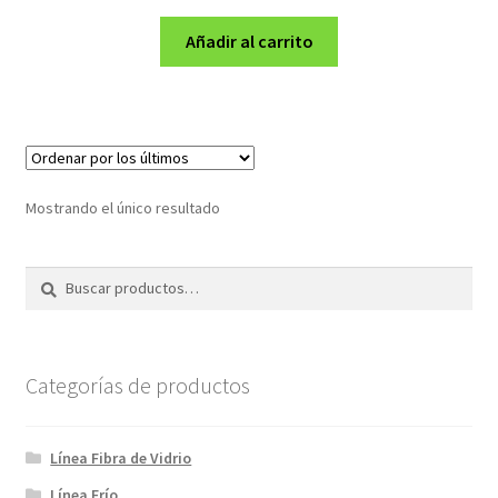
precio
precio
original
actual
Añadir al carrito
era:
es:
S/2,148.00.
S/1,790.00.
Mostrando el único resultado
Buscar
Buscar
por:
Categorías de productos
Línea Fibra de Vidrio
Línea Frío