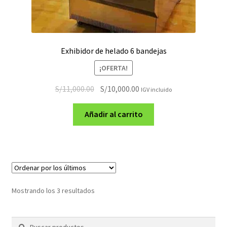
Exhibidor de helado 6 bandejas
¡OFERTA!
El
El
S/
11,000.00
S/
10,000.00
IGV incluido
precio
precio
original
actual
Añadir al carrito
era:
es:
S/11,000.00.
S/10,000.00.
Ordenado
Mostrando los 3 resultados
por
los
Buscar
Buscar
últimos