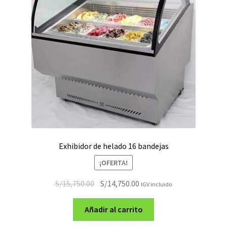
Exhibidor de helado 16 bandejas
¡OFERTA!
El
El
S/
15,750.00
S/
14,750.00
IGV incluido
precio
precio
original
actual
Añadir al carrito
era:
es: