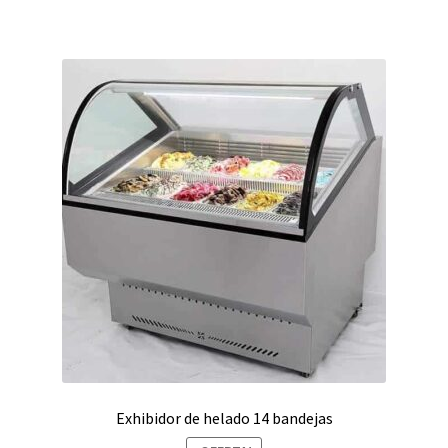
S/15,750.00.
S/14,750.00.
Exhibidor de helado 14 bandejas