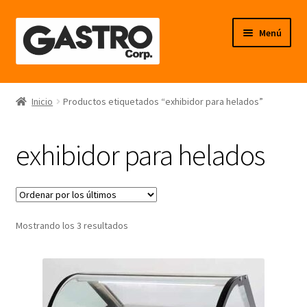
Ir
Ir
Menú
a
al
la
contenido
navegación
Línea Frío
Inicio
Productos etiquetados “exhibidor para helados”
Línea Calor
exhibidor para helados
Línea Neutro
Línea Balanzas
Ordenado
Mostrando los 3 resultados
Línea Carpintería Metálica
por
los
Línea Fibra de Vidrio
últimos