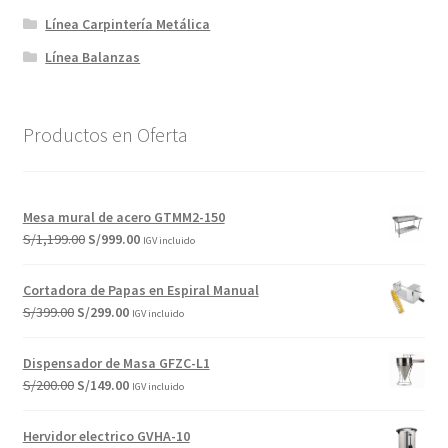
Línea Carpintería Metálica
Línea Balanzas
Productos en Oferta
Mesa mural de acero GTMM2-150
El
El
S/
1,199.00
S/
999.00
IGV incluido
precio
precio
original
actual
Cortadora de Papas en Espiral Manual
era:
es:
El
El
S/
399.00
S/
299.00
IGV incluido
S/1,199.00.
S/999.00.
precio
precio
original
actual
Dispensador de Masa GFZC-L1
era:
es:
El
El
S/
200.00
S/
149.00
IGV incluido
S/399.00.
S/299.00.
precio
precio
original
actual
Hervidor electrico GVHA-10