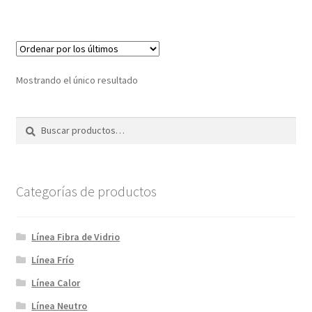
S/1,987.50.
S/1,590.00.
Mostrando el único resultado
Buscar
Buscar
por:
Categorías de productos
Línea Fibra de Vidrio
Línea Frío
Línea Calor
Línea Neutro