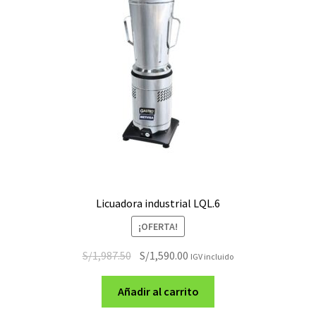
Licuadora industrial LQL.6
¡OFERTA!
El
El
S/
1,987.50
S/
1,590.00
IGV incluido
precio
precio
original
actual
Añadir al carrito
era:
es: