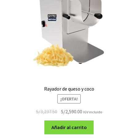
Rayador de queso y coco
¡OFERTA!
El
El
S/
3,237.50
S/
2,590.00
IGV incluido
precio
precio
original
actual
Añadir al carrito
era:
es: