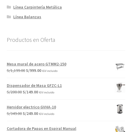
Línea Carpintería Metálica
Línea Balanzas
Productos en Oferta
Mesa mural de acero GTMM2-150
El
El
S/
1,199.00
S/
999.00
IGV incluido
precio
precio
original
actual
Dispensador de Masa GFZC-L1
era:
es:
El
El
S/
200.00
S/
149.00
IGV incluido
S/1,199.00.
S/999.00.
precio
precio
original
actual
Hervidor electrico GVHA-10
era:
es:
El
El
S/
349.00
S/
249.00
IGV incluido
S/200.00.
S/149.00.
precio
precio
original
actual
Cortadora de Papas en Espiral Manual