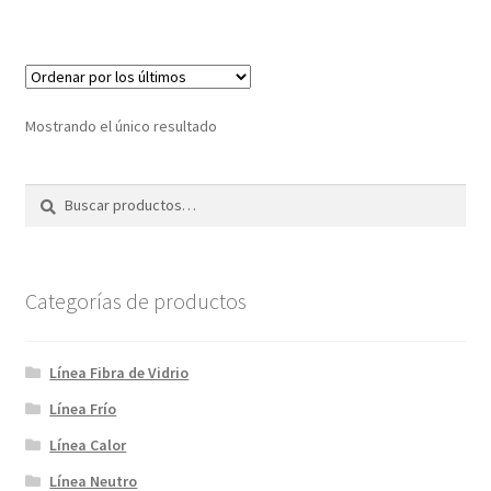
S/3,237.50.
S/2,590.00.
Mostrando el único resultado
Buscar
Buscar
por:
Categorías de productos
Línea Fibra de Vidrio
Línea Frío
Línea Calor
Línea Neutro