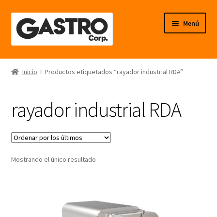
Ir
Ir
Menú
a
al
la
contenido
navegación
Línea Frío
Inicio
Productos etiquetados “rayador industrial RDA”
Línea Calor
rayador industrial RDA
Línea Neutro
Línea Balanzas
Mostrando el único resultado
Línea Carpintería Metálica
Línea Fibra de Vidrio