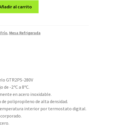
Añadir al carrito
 Frío
,
Mesa Refrigerada
delo GTR2PS-280V
 de -2ºC a 8ºC.
ente en acero inoxidable.
n de polipropileno de alta densidad.
temperatura interior por termostato digital.
ncorporado.
cero.