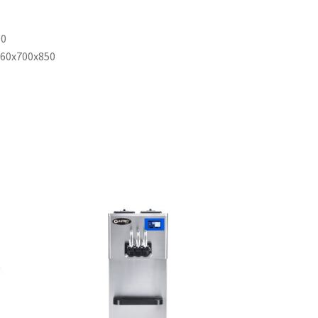
00
360x700x850