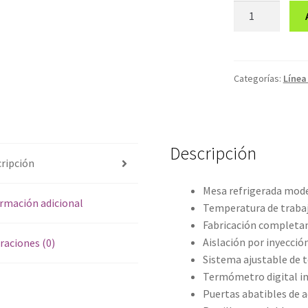
Mesa
Refrigerada
GTR2PS-
280V
cantidad
Categorías:
Línea
Descripción
ripción
Mesa refrigerada mo
rmación adicional
Temperatura de trabajo
Fabricación completam
Aislación por inyecció
raciones (0)
Sistema ajustable de 
Termómetro digital i
Puertas abatibles de a