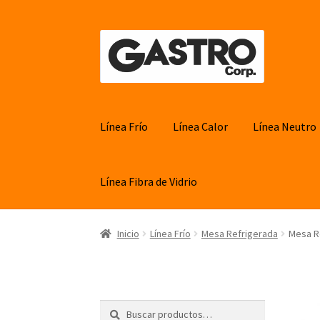
Ir
Ir
a
al
la
contenido
navegación
Línea Frío
Línea Calor
Línea Neutro
Línea Fibra de Vidrio
Inicio
Línea Frío
Mesa Refrigerada
Mesa R
Buscar
Buscar