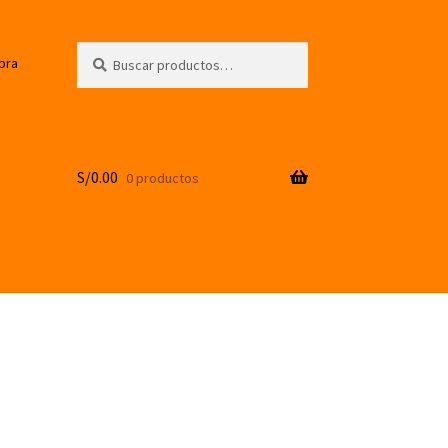
Buscar
Buscar
pra
por:
S/
0.00
0 productos