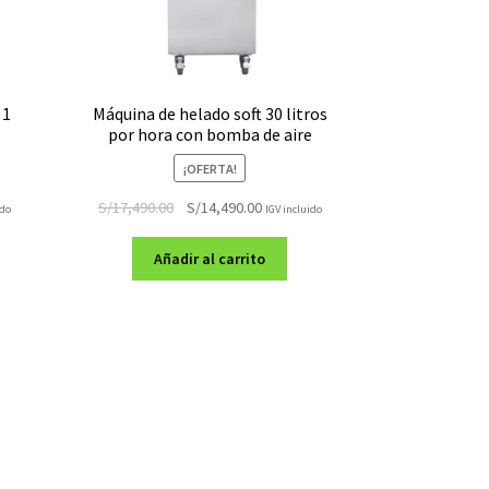
 1
Máquina de helado soft 30 litros
por hora con bomba de aire
¡OFERTA!
El
El
S/
17,490.00
S/
14,490.00
ido
IGV incluido
precio
precio
original
actual
Añadir al carrito
era:
es:
.00.
S/17,490.00.
S/14,490.00.