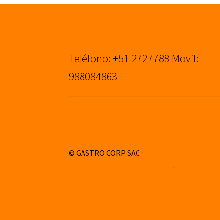
Teléfono: +51 2727788 Movil:
988084863
© GASTRO CORP SAC
Construido con WooCommerce
.