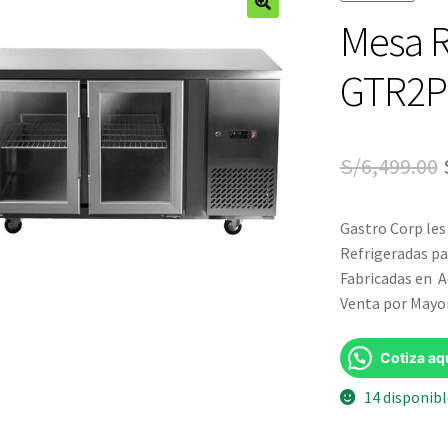
Mesa R
🔍
GTR2P
S/
6,499.00
Gastro Corp les
Refrigeradas pa
Fabricadas en A
Venta por Mayor 
Cotiza aq
14 disponib