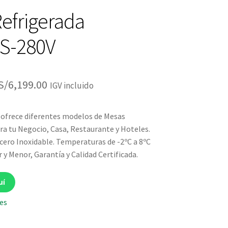
efrigerada
S-280V
El
El
S/
6,199.00
IGV incluido
precio
precio
 ofrece diferentes modelos de Mesas
original
actual
ra tu Negocio, Casa, Restaurante y Hoteles.
era:
es:
cero Inoxidable. Temperaturas de -2ºC a 8ºC
y Menor, Garantía y Calidad Certificada.
S/6,499.00.
S/6,199.00.
uí
les