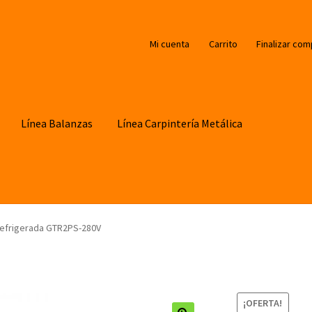
Mi cuenta
Carrito
Finalizar com
Línea Balanzas
Línea Carpintería Metálica
efrigerada GTR2PS-280V
¡OFERTA!