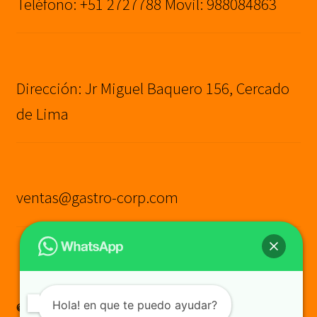
Teléfono: +51 2727788 Movil: 988084863
Dirección: Jr Miguel Baquero 156, Cercado
de Lima
ventas@gastro-corp.com
Hola! en que te puedo ayudar?
© GASTRO CORP SAC