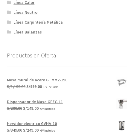
Línea Calor
Línea Neutro
Línea Carpintería Metálica
Línea Balanzas
Productos en Oferta
Mesa mural de acero GTMM2-150
El
El
S/
1,199.00
S/
999.00
IGV incluido
precio
precio
original
actual
Dispensador de Masa GFZC-L1
era:
es:
El
El
S/
200.00
S/
149.00
IGV incluido
S/1,199.00.
S/999.00.
precio
precio
original
actual
Hervidor electrico GVHA-10
era:
es:
El
El
S/
349.00
S/
249.00
IGV incluido