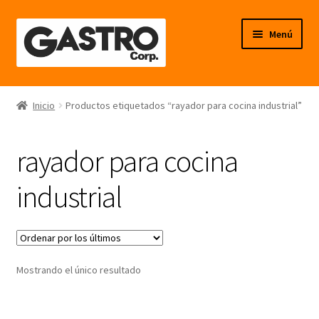
Ir
Ir
Menú
a
al
la
contenido
navegación
Línea Frío
Inicio
Productos etiquetados “rayador para cocina industrial”
Línea Calor
rayador para cocina
Línea Neutro
industrial
Línea Balanzas
Línea Carpintería Metálica
Mostrando el único resultado
Línea Fibra de Vidrio