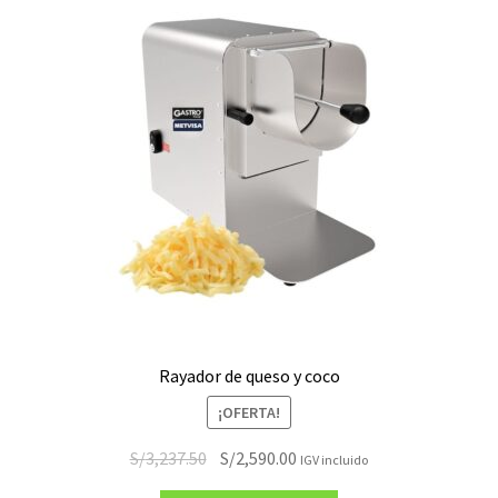
Rayador de queso y coco
¡OFERTA!
El
El
S/
3,237.50
S/
2,590.00
IGV incluido
precio
precio