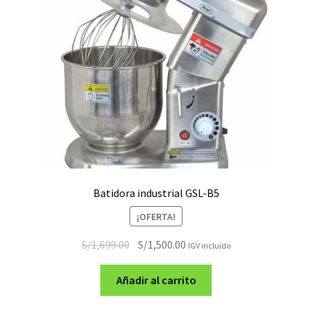
Batidora industrial GSL-B5
¡OFERTA!
El
El
S/
1,699.00
S/
1,500.00
IGV incluido
precio
precio
original
actual
Añadir al carrito
era:
es: