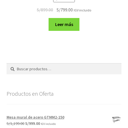
El
El
S/
899.00
S/
799.00
IGV incluido
precio
precio
original
actual
Leer más
era:
es:
S/899.00.
S/799.00.
Buscar
Buscar
por:
Productos en Oferta
Mesa mural de acero GTMM2-150
El
El
S/
1,199.00
S/
999.00
IGV incluido