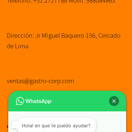
Teléfono: +51 2727788 Movil: 988084863
Dirección: Jr Miguel Baquero 156, Cercado
de Lima
ventas@gastro-corp.com
Hola! en que te puedo ayudar?
© GASTRO CORP SAC