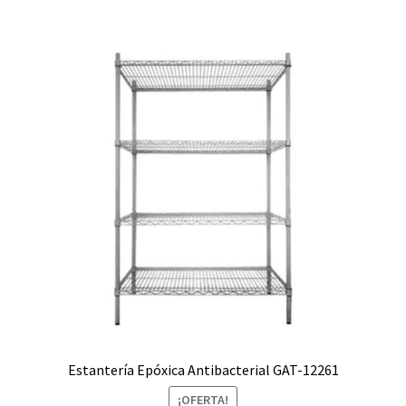
S/1,699.00.
S/1,500.00.
Estantería Epóxica Antibacterial GAT-12261
¡OFERTA!