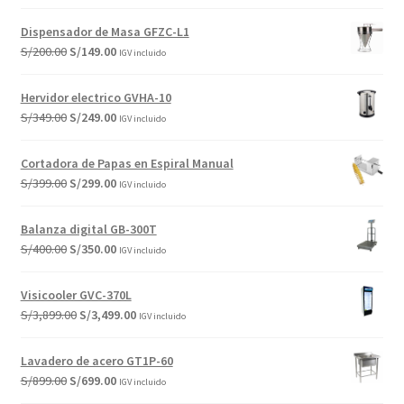
precio
precio
original
actual
Dispensador de Masa GFZC-L1
era:
es:
El
El
S/
200.00
S/
149.00
IGV incluido
S/1,199.00.
S/999.00.
precio
precio
original
actual
Hervidor electrico GVHA-10
era:
es:
El
El
S/
349.00
S/
249.00
IGV incluido
S/200.00.
S/149.00.
precio
precio
original
actual
Cortadora de Papas en Espiral Manual
era:
es:
El
El
S/
399.00
S/
299.00
IGV incluido
S/349.00.
S/249.00.
precio
precio
original
actual
Balanza digital GB-300T
era:
es:
El
El
S/
400.00
S/
350.00
IGV incluido
S/399.00.
S/299.00.
precio
precio
original
actual
Visicooler GVC-370L
era:
es:
El
El
S/
3,899.00
S/
3,499.00
IGV incluido
S/400.00.
S/350.00.
precio
precio
original
actual
Lavadero de acero GT1P-60
era:
es:
El
El
S/
899.00
S/
699.00
IGV incluido
S/3,899.00.
S/3,499.00.
precio
precio