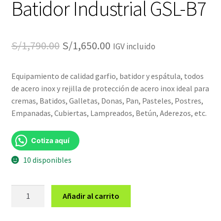
Batidor Industrial GSL-B7
El
El
S/
1,790.00
S/
1,650.00
IGV incluido
precio
precio
Equipamiento de calidad garfio, batidor y espátula, todos
original
actual
de acero inox y rejilla de protección de acero inox ideal para
era:
es:
cremas, Batidos, Galletas, Donas, Pan, Pasteles, Postres,
Empanadas, Cubiertas, Lampreados, Betún, Aderezos, etc.
S/1,790.00.
S/1,650.00.
Cotiza aquí
10 disponibles
Batidor
Añadir al carrito
Industrial
GSL-