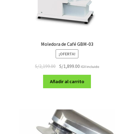
Moledora de Café GBM-03
¡OFERTA!
El
El
S/
2,199.00
S/
1,899.00
IGV incluido
precio
precio
original
actual
Añadir al carrito
era:
es:
S/2,199.00.
S/1,899.00.