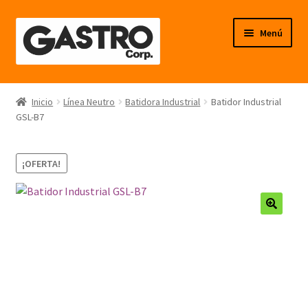
Ir
Ir
Menú
a
al
la
contenido
navegación
Línea Frío
Inicio
Línea Neutro
Batidora Industrial
Batidor Industrial
GSL-B7
Línea Calor
Línea Neutro
¡OFERTA!
Línea Balanzas
🔍
Línea Carpintería Metálica
Línea Fibra de Vidrio