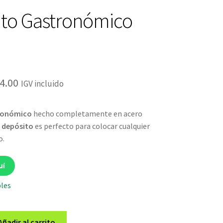
to Gastronómico
El
4.00
IGV incluido
cio
precio
ronómico
hecho completamente en acero
ginal
actual
e
depósito
es perfecto para colocar cualquier
:
es:
o.
9.00.
S/34.00.
uí
bles
Añadir al carrito