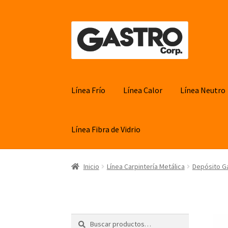
Ir
Ir
a
al
la
contenido
navegación
Línea Frío
Línea Calor
Línea Neutro
Línea Fibra de Vidrio
Inicio
Línea Carpintería Metálica
Depósito G
Buscar
Buscar