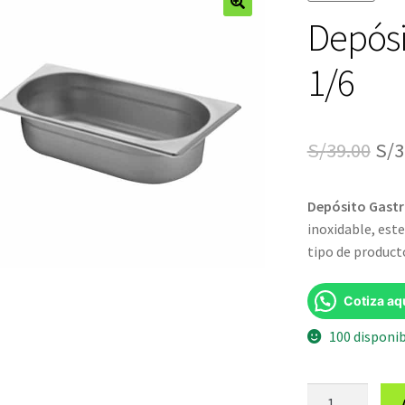
Depósi
🔍
1/6
El
S/
39.00
S/
3
pre
Depósito Gast
ori
inoxidable, est
era
tipo de product
S/3
Cotiza aq
100 disponi
Depósito