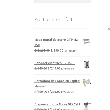
por:
Productos en Oferta
Mesa mural de acero GTMM2-
150
El
El
S/
1,199.00
S/
999.00
IGV incluido
precio
precio
original
actual
Hervidor electrico GVHA-10
era:
es:
El
El
S/
349.00
S/
249.00
IGV incluido
S/1,199.00.
S/999.00.
precio
precio
original
actual
Cortadora de Papas en Espiral
era:
es:
Manual
S/349.00.
S/249.00.
El
El
S/
399.00
S/
299.00
IGV incluido
precio
precio
original
actual
Dispensador de Masa GFZC-L1
era:
es:
El
El
S/
200.00
S/
149.00
IGV incluido