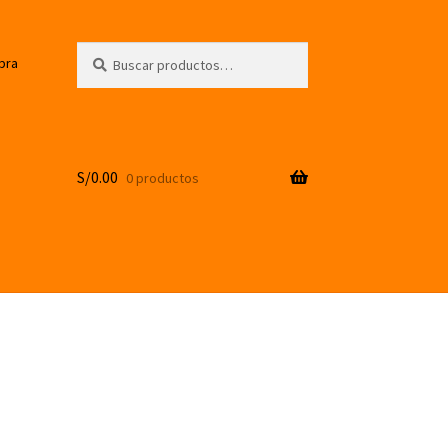
Buscar
Buscar
pra
por:
S/
0.00
0 productos