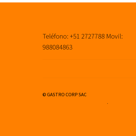
Teléfono: +51 2727788 Movil:
988084863
© GASTRO CORP SAC
Construido con WooCommerce
.