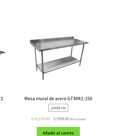
/2
Mesa mural de acero GTMM2-150
¡OFERTA!
El
El
S/
1,199.00
S/
999.00
IGV incluido
precio
precio
original
actual
Añadir al carrito