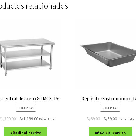
oductos relacionados
 central de acero GTMC3-150
Depósito Gastronómico 1
¡OFERTA!
¡OFERTA!
El
El
El
El
/
1,399.00
S/
1,199.00
S/
69.00
S/
59.00
IGV incluido
IGV incluido
precio
precio
precio
precio
original
actual
original
actual
Añadir al carrito
Añadir al carrito