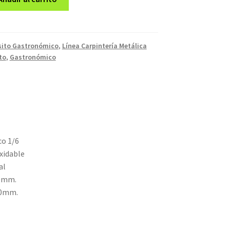
ito Gastronómico
,
Línea Carpintería Metálica
to
,
Gastronómico
o 1/6
xidable
al
00mm.
50mm.