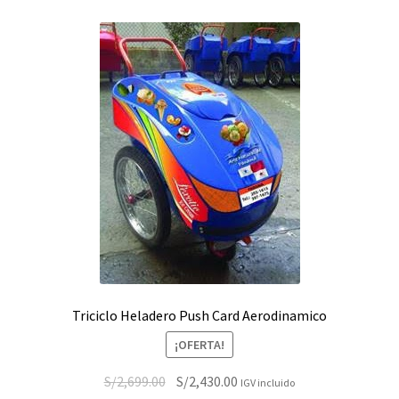
Triciclo Heladero Push Card Aerodinamico
¡OFERTA!
El
El
S/
2,699.00
S/
2,430.00
IGV incluido