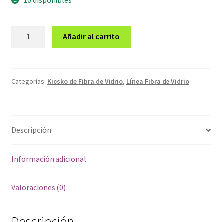
Kiosco
Añadir al carrito
de
Fibra
de
Vidrio
Categorías:
Kiosko de Fibra de Vidrio
,
Línea Fibra de Vidrio
cantidad
Descripción
Información adicional
Valoraciones (0)
Descripción