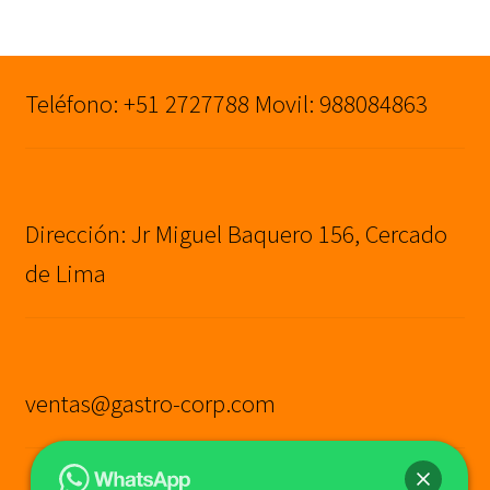
original
actual
era:
es:
S/1,399.00.
S/1,190.00.
Teléfono: +51 2727788 Movil: 988084863
Dirección: Jr Miguel Baquero 156, Cercado
de Lima
ventas@gastro-corp.com