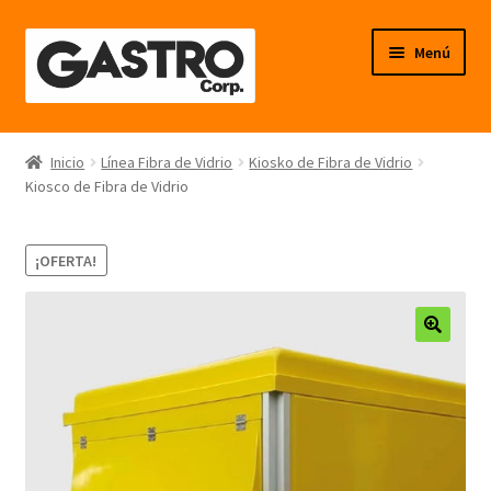
Ir
Ir
Menú
a
al
la
contenido
navegación
Línea Frío
Inicio
Línea Fibra de Vidrio
Kiosko de Fibra de Vidrio
Kiosco de Fibra de Vidrio
Línea Calor
Línea Neutro
¡OFERTA!
Línea Balanzas
🔍
Línea Carpintería Metálica
Línea Fibra de Vidrio