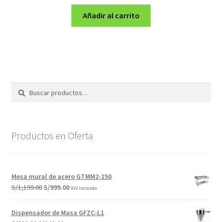
precio
precio
original
actual
Añadir al carrito
era:
es:
S/2,699.00.
S/2,430.00.
Buscar
Buscar
por:
Productos en Oferta
Mesa mural de acero GTMM2-150
El
El
S/
1,199.00
S/
999.00
IGV incluido
precio
precio
original
actual
Dispensador de Masa GFZC-L1
era:
es: