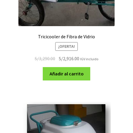
Tricicooler de Fibra de Vidrio
¡OFERTA!
El
El
S/
3,290.00
S/
2,916.00
IGV incluido
precio
precio
original
actual
Añadir al carrito
era:
es:
S/3,290.00.
S/2,916.00.