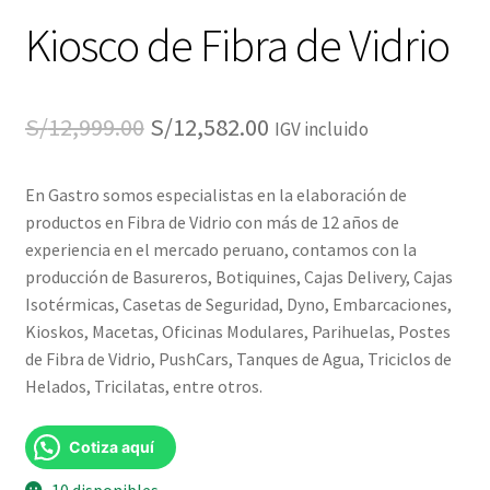
Kiosco de Fibra de Vidrio
El
El
S/
12,999.00
S/
12,582.00
IGV incluido
precio
precio
En Gastro somos especialistas en la elaboración de
original
actual
productos en Fibra de Vidrio con más de 12 años de
era:
es:
experiencia en el mercado peruano, contamos con la
producción de Basureros, Botiquines, Cajas Delivery, Cajas
S/12,999.00.
S/12,582.00.
Isotérmicas, Casetas de Seguridad, Dyno, Embarcaciones,
Kioskos, Macetas, Oficinas Modulares, Parihuelas, Postes
de Fibra de Vidrio, PushCars, Tanques de Agua, Triciclos de
Helados, Tricilatas, entre otros.
Cotiza aquí
10 disponibles