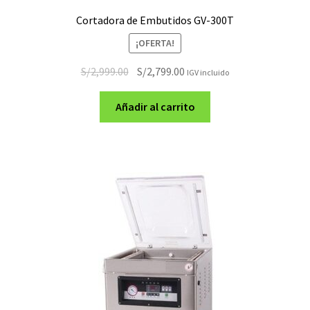
Cortadora de Embutidos GV-300T
¡OFERTA!
El
El
S/
2,999.00
S/
2,799.00
IGV incluido
precio
precio
original
actual
Añadir al carrito
era:
es:
S/2,999.00.
S/2,799.00.