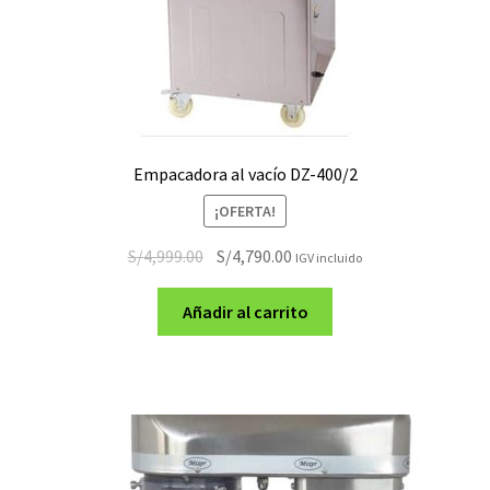
Empacadora al vacío DZ-400/2
¡OFERTA!
El
El
S/
4,999.00
S/
4,790.00
IGV incluido
precio
precio
original
actual
Añadir al carrito
era:
es:
S/4,999.00.
S/4,790.00.