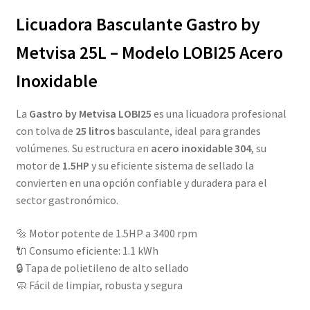
Licuadora Basculante Gastro by
original
actual
era:
es:
Metvisa 25L – Modelo LOBI25 Acero
S/4,590.00.
S/3,790.00.
Inoxidable
La
Gastro by Metvisa LOBI25
es una licuadora profesional
con tolva de
25 litros
basculante, ideal para grandes
volúmenes. Su estructura en
acero inoxidable 304
, su
motor de
1.5HP
y su eficiente sistema de sellado la
convierten en una opción confiable y duradera para el
sector gastronómico.
🔩 Motor potente de 1.5HP a 3400 rpm
🔌 Consumo eficiente: 1.1 kWh
🔒 Tapa de polietileno de alto sellado
🧼 Fácil de limpiar, robusta y segura