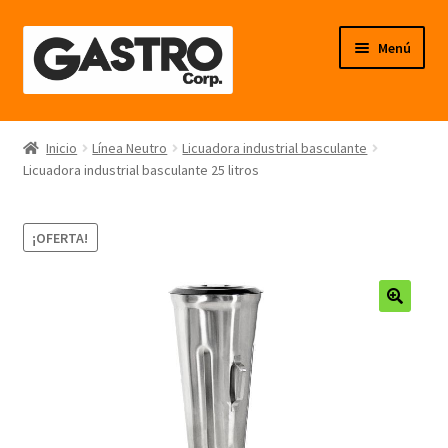
Ir
Ir
Menú
a
al
la
contenido
navegación
Línea Frío
Inicio
Línea Neutro
Licuadora industrial basculante
Licuadora industrial basculante 25 litros
Línea Calor
Línea Neutro
¡OFERTA!
Línea Balanzas
🔍
Línea Carpintería Metálica
Línea Fibra de Vidrio