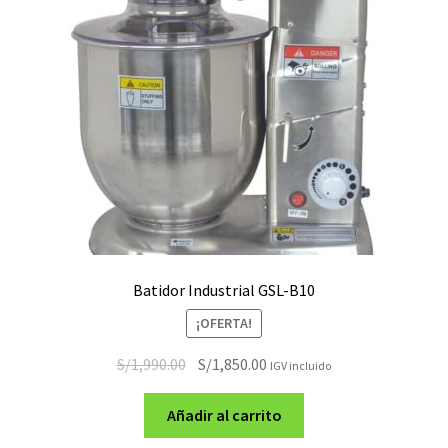
Batidor Industrial GSL-B10
¡OFERTA!
El
El
S/
1,990.00
S/
1,850.00
IGV incluido
precio
precio
original
actual
Añadir al carrito
era:
es: