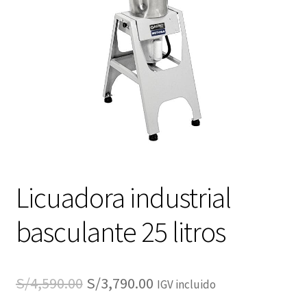
Licuadora industrial
basculante 25 litros
El
El
S/
4,590.00
S/
3,790.00
IGV incluido
precio
precio