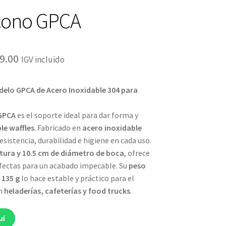
cono GPCA
El
9.00
IGV incluido
cio
precio
elo GPCA de Acero Inoxidable 304 para
ginal
actual
:
es:
GPCA
es el soporte ideal para dar forma y
le waffles
. Fabricado en
acero inoxidable
9.00.
S/59.00.
resistencia, durabilidad e higiene en cada uso.
ltura y 10.5 cm de diámetro de boca
, ofrece
fectas para un acabado impecable. Su
peso
135 g
lo hace estable y práctico para el
en
heladerías, cafeterías y food trucks
.
uí