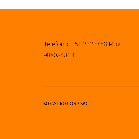
Teléfono: +51 2727788 Movil:
988084863
© GASTRO CORP SAC
Construido con WooCommerce
.