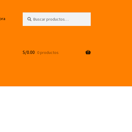
Buscar
Buscar
pra
por:
S/
0.00
0 productos