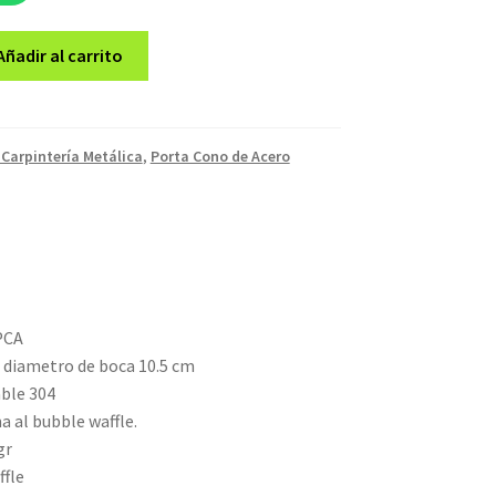
Añadir al carrito
 Carpintería Metálica
,
Porta Cono de Acero
PCA
x diametro de boca 10.5 cm
able 304
a al bubble waffle.
gr
ffle