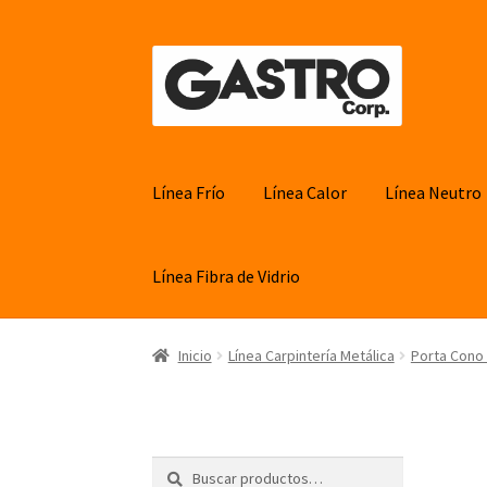
Ir
Ir
a
al
la
contenido
navegación
Línea Frío
Línea Calor
Línea Neutro
Línea Fibra de Vidrio
Inicio
Línea Carpintería Metálica
Porta Cono
Buscar
Buscar