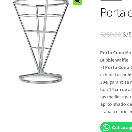
Porta 
🔍
El
S/
89.00
S/
5
pre
Porta Cono Mod
ori
Bubble Waffle
era
El
Porta Cono 
exhibir tus
bubb
S/8
304
, garantiza 
Con
14 cm de a
las medidas per
aproximado de 
trabajo diario 
Cotiza aq