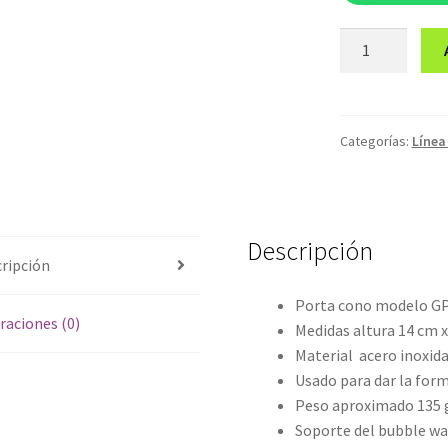
Porta
cono
GPCA
cantidad
Categorías:
Línea
Descripción
ripción
Porta cono modelo G
raciones (0)
Medidas altura 14 cm 
Material acero inoxid
Usado para dar la form
Peso aproximado 135 
Soporte del bubble wa