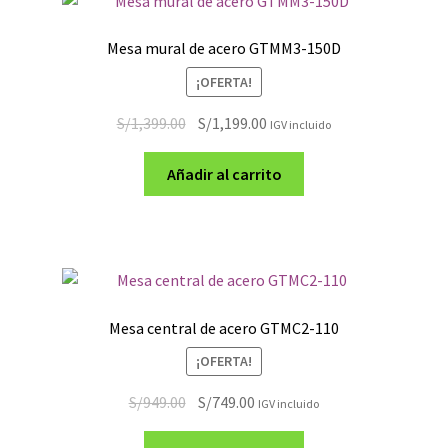
Mesa mural de acero GTMM3-150D
¡OFERTA!
El
El
S/
1,399.00
S/
1,199.00
IGV incluido
precio
precio
original
actual
Añadir al carrito
era:
es:
S/1,399.00.
S/1,199.00.
Mesa central de acero GTMC2-110
¡OFERTA!
El
El
S/
949.00
S/
749.00
IGV incluido
precio
precio