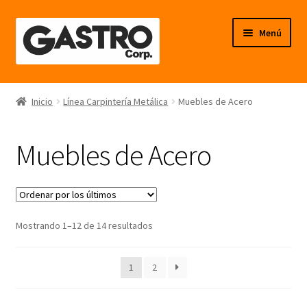
Ir
Ir
Menú
a
al
la
contenido
navegación
Línea Frío
Inicio
Línea Carpintería Metálica
Muebles de Acero
Línea Calor
Muebles de Acero
Línea Neutro
Línea Balanzas
Ordenado
Mostrando 1–12 de 14 resultados
Línea Carpintería Metálica
por
los
Línea Fibra de Vidrio
1
2
últimos