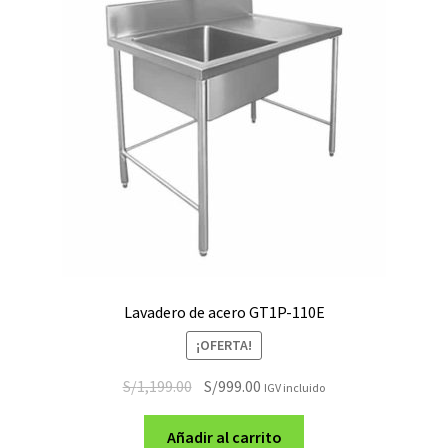
Lavadero de acero GT1P-110E
¡OFERTA!
El
El
S/
1,199.00
S/
999.00
IGV incluido
precio
precio
original
actual
Añadir al carrito