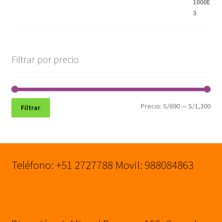
Filtrar por precio
Pre
Pre
Precio:
S/690
—
S/1,300
Filtrar
mín
máx
Teléfono: +51 2727788 Movil: 988084863