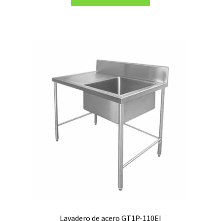
era:
es:
S/1,199.00.
S/999.00.
Lavadero de acero GT1P-110EI