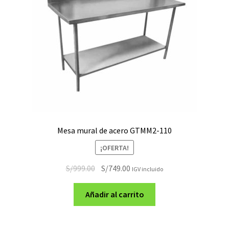
Mesa mural de acero GTMM2-110
¡OFERTA!
El
El
S/
999.00
S/
749.00
IGV incluido
precio
precio
original
actual
Añadir al carrito
era:
es:
S/999.00.
S/749.00.