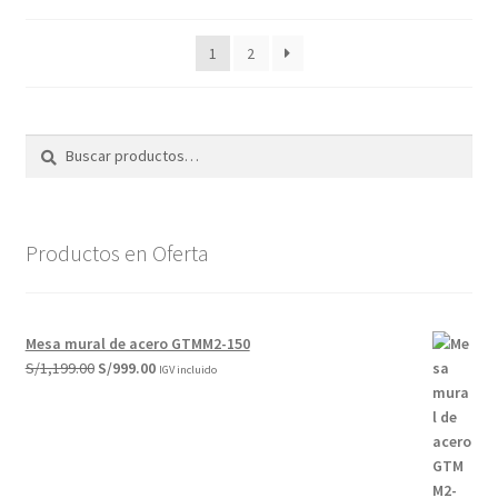
por
los
1
2
últimos
Buscar
Buscar
por:
Productos en Oferta
Mesa mural de acero GTMM2-150
El
El
S/
1,199.00
S/
999.00
IGV incluido
precio
precio
original
actual
era:
es:
S/1,199.00.
S/999.00.