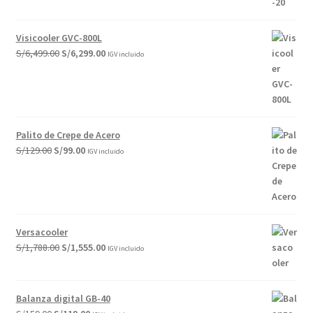
Visicooler GVC-800L
El
El
S/
6,499.00
S/
6,299.00
IGV incluido
precio
precio
original
actual
era:
es:
S/6,499.00.
S/6,299.00.
Palito de Crepe de Acero
El
El
S/
129.00
S/
99.00
IGV incluido
precio
precio
original
actual
era:
es:
S/129.00.
S/99.00.
Versacooler
El
El
S/
1,788.00
S/
1,555.00
IGV incluido
precio
precio
original
actual
era:
es:
Balanza digital GB-40
S/1,788.00.
S/1,555.00.