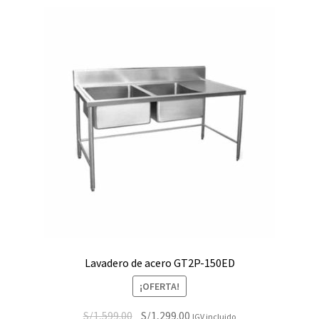
Lavadero de acero GT2P-150ED
¡OFERTA!
El
El
S/
1,599.00
S/
1,299.00
IGV incluido