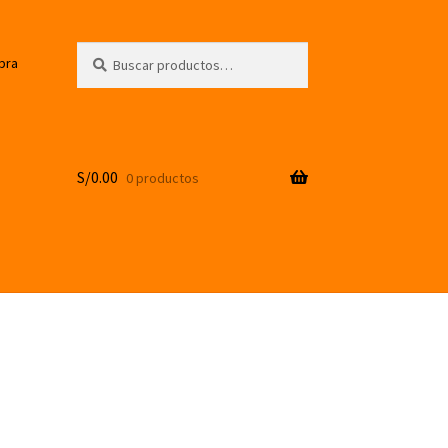
Buscar
Buscar
pra
por:
S/
0.00
0 productos