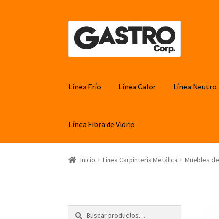
Ir
Ir
a
al
la
contenido
navegación
Línea Frío
Línea Calor
Línea Neutro
Línea Fibra de Vidrio
Inicio
Línea Carpintería Metálica
Muebles de
Buscar
Buscar