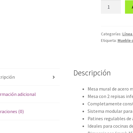
Mesa
mural
de
acero
GTMM3-
Categorías:
Línea
Etiqueta:
Mueble 
150D
cantidad
Descripción
ripción
Mesa mural de acero
rmación adicional
Mesa con 2 repisas infe
Completamente constr
Sistema modular para 
raciones (0)
Patines regulables de a
Ideales para cocinas de