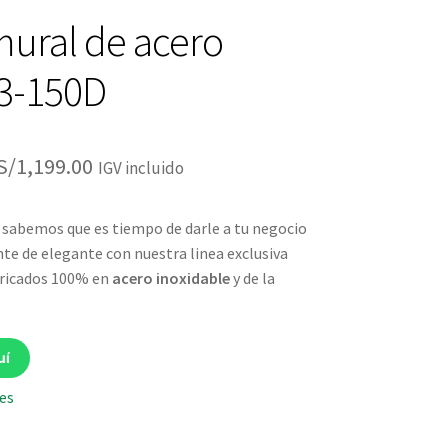
ural de acero
-150D
El
El
S/
1,199.00
IGV incluido
precio
precio
sabemos que es tiempo de darle a tu negocio
original
actual
nte de elegante con nuestra linea exclusiva
era:
es:
ricados 100% en
acero inoxidable
y de la
S/1,399.00.
S/1,199.00.
uí
les