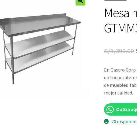
Mesa m
🔍
GTMM3
S/
1,399.00
En Gastro Corp 
un toque difere
de
muebles
fab
mejor calidad.
Cotiza aq
20 disponib