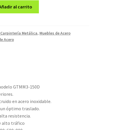
Añadir al carrito
 Carpintería Metálica
,
Muebles de Acero
de Acero
 modelo GTMM3-150D
riores.
uido en acero inoxidable.
un óptimo traslado.
lta resistencia.
 alto tráfico