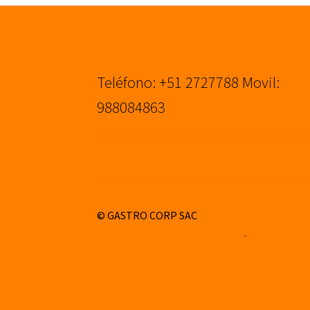
Teléfono: +51 2727788 Movil:
988084863
© GASTRO CORP SAC
Construido con WooCommerce
.