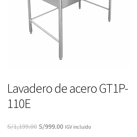
Lavadero de acero GT1P-
110E
El
El
S/
1,199.00
S/
999.00
IGV incluido
precio
precio