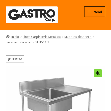
Ir
Ir
Menú
a
al
la
contenido
navegación
Línea Frío
Inicio
Línea Carpintería Metálica
Muebles de Acero
Lavadero de acero GT1P-110E
Línea Calor
Línea Neutro
¡OFERTA!
Línea Balanzas
🔍
Línea Carpintería Metálica
Línea Fibra de Vidrio