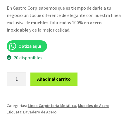
En Gastro Corp sabemos que es tiempo de darle a tu
original
actual
negocio un toque diferente de elegante con nuestra linea
era:
es:
exclusiva de
muebles
fabricados 100% en
acero
inoxidable
y de la mejor calidad.
S/1,199.00.
S/999.00.
Cotiza aquí
20 disponibles
Lavadero
Añadir al carrito
de
acero
GT1P-
110E
Categorías:
Línea Carpintería Metálica
,
Muebles de Acero
Etiqueta:
Lavadero de Acero
cantidad