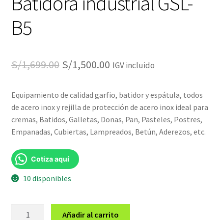
Batidora industrial GSL-
B5
El
El
S/
1,699.00
S/
1,500.00
IGV incluido
precio
precio
Equipamiento de calidad garfio, batidor y espátula, todos
original
actual
de acero inox y rejilla de protección de acero inox ideal para
era:
es:
cremas, Batidos, Galletas, Donas, Pan, Pasteles, Postres,
Empanadas, Cubiertas, Lampreados, Betún, Aderezos, etc.
S/1,699.00.
S/1,500.00.
Cotiza aquí
10 disponibles
Batidora
Añadir al carrito