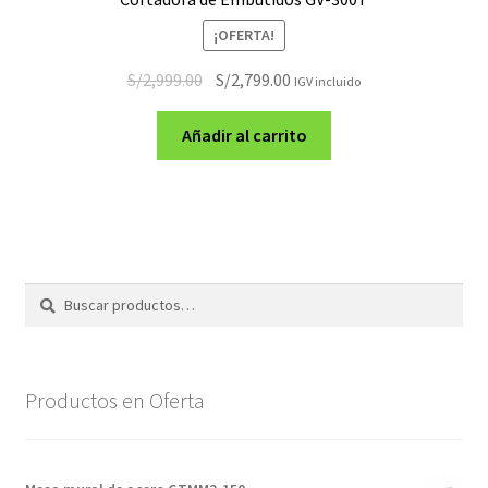
¡OFERTA!
El
El
S/
2,999.00
S/
2,799.00
IGV incluido
precio
precio
original
actual
Añadir al carrito
era:
es:
S/2,999.00.
S/2,799.00.
Buscar
Buscar
por:
Productos en Oferta