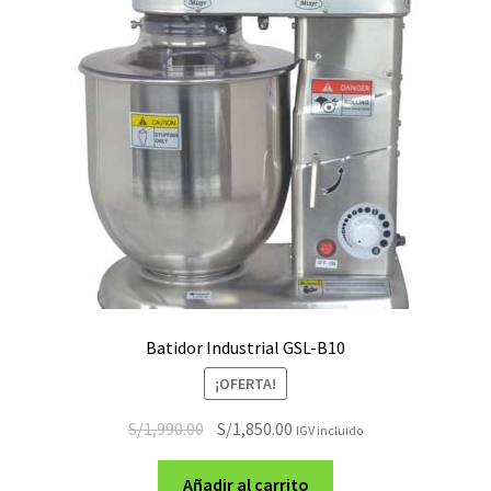
Batidor Industrial GSL-B10
¡OFERTA!
El
El
S/
1,990.00
S/
1,850.00
IGV incluido
precio
precio
original
actual
Añadir al carrito