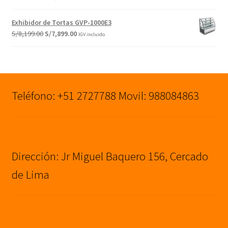
S/6,499.00.
S/6,199.00.
precio
precio
original
actual
Exhibidor de Tortas GVP-1000E3
era:
es:
El
El
S/
8,199.00
S/
7,899.00
IGV incluido
S/1,399.00.
S/1,090.00.
precio
precio
original
actual
era:
es:
S/8,199.00.
S/7,899.00.
Teléfono: +51 2727788 Movil: 988084863
Dirección: Jr Miguel Baquero 156, Cercado
de Lima