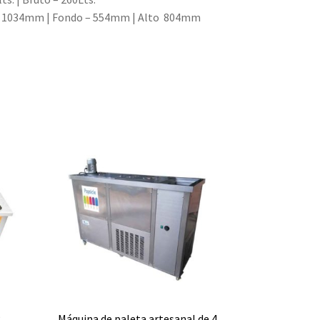
– 1034mm | Fondo – 554mm | Alto 804mm
2
Máquina de paleta artesanal de 4