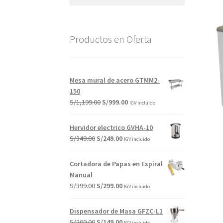
por:
Productos en Oferta
Mesa mural de acero GTMM2-
150
El
El
S/
1,199.00
S/
999.00
IGV incluido
precio
precio
original
actual
Hervidor electrico GVHA-10
era:
es:
El
El
S/
349.00
S/
249.00
IGV incluido
S/1,199.00.
S/999.00.
precio
precio
original
actual
Cortadora de Papas en Espiral
era:
es:
Manual
S/349.00.
S/249.00.
El
El
S/
399.00
S/
299.00
IGV incluido
precio
precio
original
actual
Dispensador de Masa GFZC-L1
era:
es:
El
El
S/
200.00
S/
149.00
IGV incluido