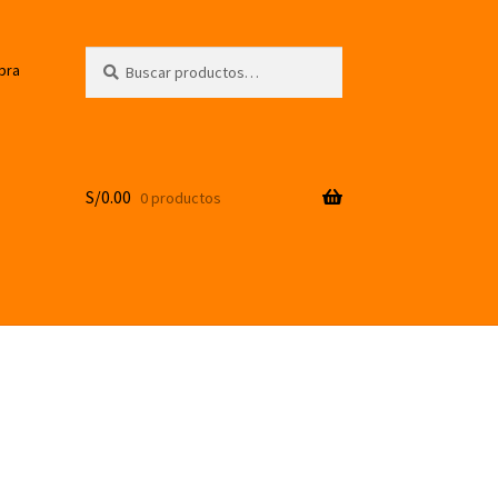
Buscar
Buscar
pra
por:
S/
0.00
0 productos