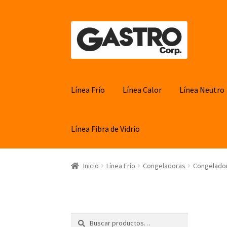
Ir
Ir
a
al
la
contenido
navegación
Línea Frío
Línea Calor
Línea Neutro
Línea Fibra de Vidrio
Inicio
Línea Frío
Congeladoras
Congelado
Buscar
Buscar