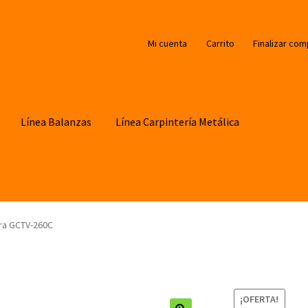
Mi cuenta
Carrito
Finalizar com
Línea Balanzas
Línea Carpintería Metálica
ra GCTV-260C
¡OFERTA!