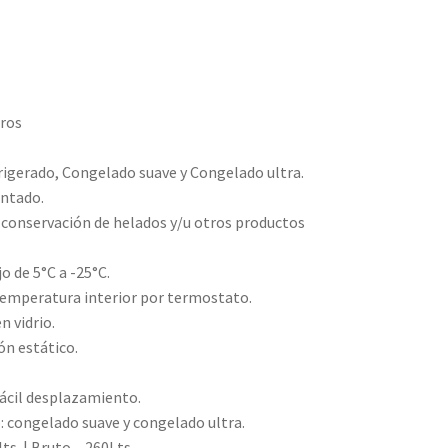
tros
gerado, Congelado suave y Congelado ultra.
intado.
y conservación de helados y/u otros productos
 de 5°C a -25°C.
temperatura interior por termostato.
n vidrio.
ón estático.
fácil desplazamiento.
: congelado suave y congelado ultra.
ts. | Bruto – 260Lts.