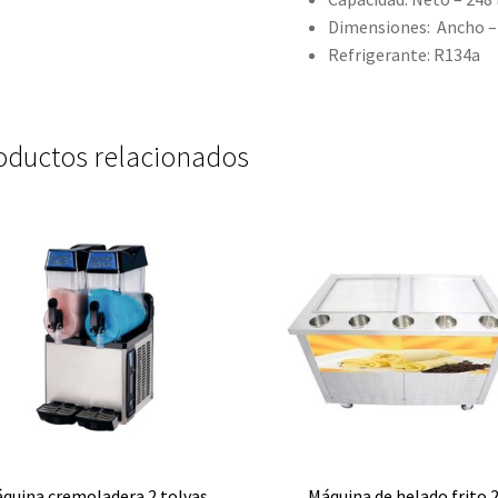
Dimensiones: Ancho 
Refrigerante: R134a
oductos relacionados
quina cremoladera 2 tolvas
Máquina de helado frito 