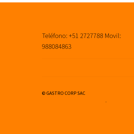
Teléfono: +51 2727788 Movil:
988084863
© GASTRO CORP SAC
Construido con WooCommerce
.