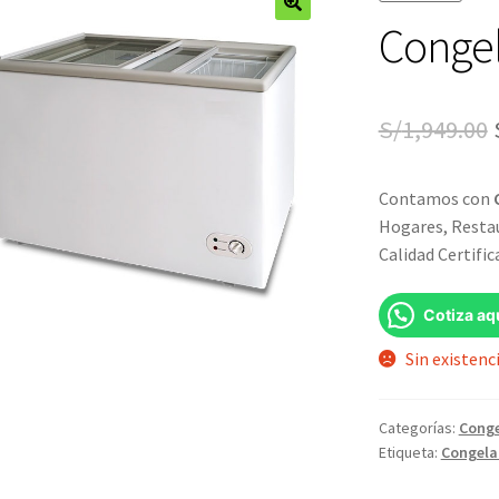
Conge
🔍
S/
1,949.00
Contamos con
Hogares, Restau
Calidad Certific
Cotiza aq
Sin existenc
Categorías:
Conge
Etiqueta:
Congela