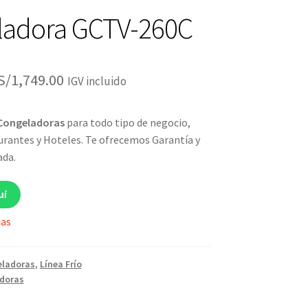
ladora GCTV-260C
El
El
S/
1,749.00
IGV incluido
precio
precio
Congeladoras
para todo tipo de negocio,
original
actual
rantes y Hoteles. Te ofrecemos Garantía y
era:
es:
ada.
S/1,949.00.
S/1,749.00.
uí
ias
ladoras
,
Línea Frío
doras