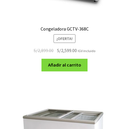
Congeladora GCTV-368C
¡OFERTA!
El
El
S/
2,899.00
S/
2,599.00
IGV incluido
precio
precio
original
actual
Añadir al carrito
era:
es:
S/2,899.00.
S/2,599.00.