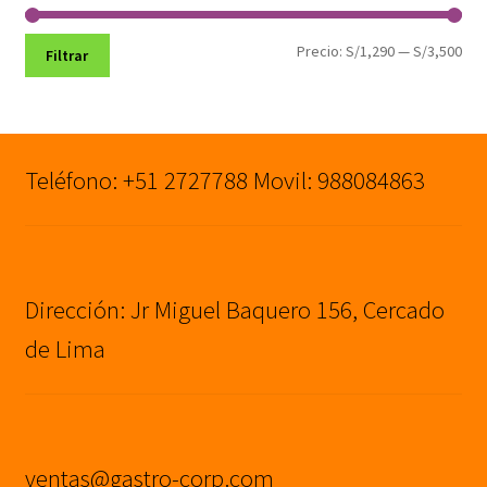
Pre
Pre
Precio:
S/1,290
—
S/3,500
Filtrar
mín
máx
Teléfono: +51 2727788 Movil: 988084863
Dirección: Jr Miguel Baquero 156, Cercado
de Lima
ventas@gastro-corp.com