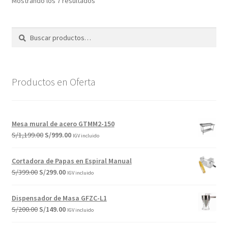
Ordenado
Mostrando los 7 resultados
por
los
Buscar
Buscar
últimos
por:
Productos en Oferta
Mesa mural de acero GTMM2-150
El
El
S/
1,199.00
S/
999.00
IGV incluido
precio
precio
original
actual
Cortadora de Papas en Espiral Manual
era:
es:
El
El
S/
399.00
S/
299.00
IGV incluido
S/1,199.00.
S/999.00.
precio
precio
original
actual
Dispensador de Masa GFZC-L1
era:
es:
El
El
S/
200.00
S/
149.00
IGV incluido
S/399.00.
S/299.00.
precio
precio