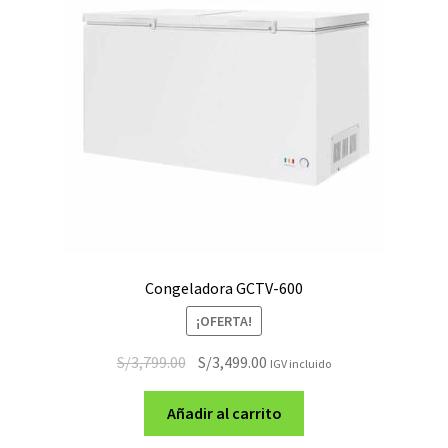
Congeladora GCTV-600
¡OFERTA!
El
El
S/
3,799.00
S/
3,499.00
IGV incluido
precio
precio
original
actual
Añadir al carrito
era:
es: