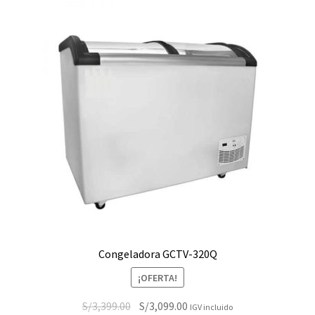
Congeladora GCTV-320Q
¡OFERTA!
El
El
S/
3,399.00
S/
3,099.00
IGV incluido