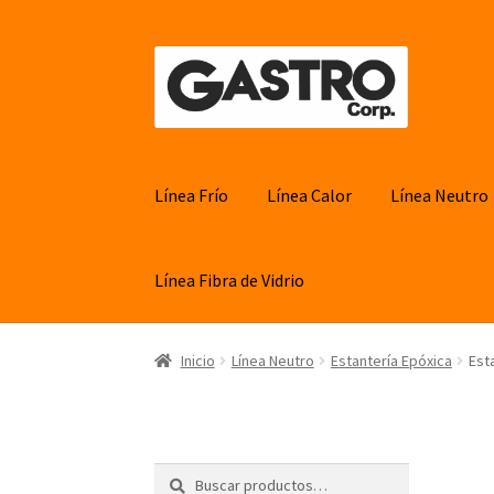
Ir
Ir
a
al
la
contenido
navegación
Línea Frío
Línea Calor
Línea Neutro
Línea Fibra de Vidrio
Inicio
Línea Neutro
Estantería Epóxica
Est
Buscar
Buscar