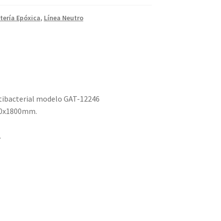
tería Epóxica
,
Línea Neutro
tibacterial modelo GAT-12246
60x1800mm.
.