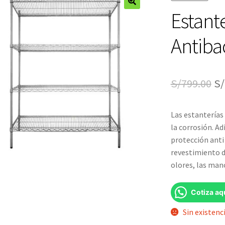
Estant
🔍
Antiba
El
S/
799.00
S/
pr
Las estanterías
or
la corrosión. A
er
protección anti
revestimiento d
S/
olores, las man
Cotiza aq
Sin existenc