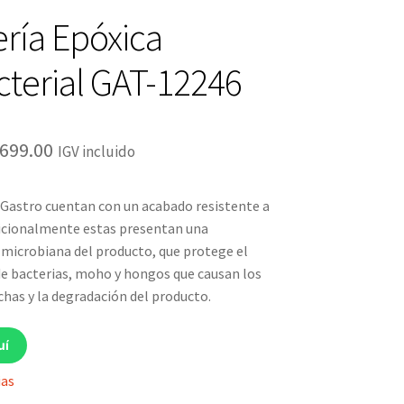
ería Epóxica
cterial GAT-12246
El
699.00
IGV incluido
ecio
precio
 Gastro cuentan con un acabado resistente a
iginal
actual
dicionalmente estas presentan una
a:
es:
 microbiana del producto, que protege el
e bacterias, moho y hongos que causan los
799.00.
S/699.00.
chas y la degradación del producto.
uí
ias