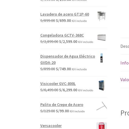
precio
precio
original
actual
Lavadero de acero GT1P-60
era:
es:
El
El
S/
899.00
S/
699.00
IGV incluido
S/399.00.
S/299.00.
precio
precio
original
actual
Congeladora GCTV-368C
era:
es:
El
El
S/
2,899.00
S/
2,599.00
IGV incluido
S/899.00.
S/699.00.
Desc
precio
precio
original
actual
Dispensador de Agua Eléctrico
era:
es:
GVDA-20
Info
S/2,899.00.
S/2,599.00.
El
El
S/
899.00
S/
749.00
IGV incluido
precio
precio
Valo
original
actual
Visicooler GVC-800L
era:
es:
El
El
S/
6,499.00
S/
6,299.00
IGV incluido
S/899.00.
S/749.00.
precio
precio
original
actual
Palito de Crepe de Acero
era:
es:
El
El
S/
129.00
S/
99.00
Pr
IGV incluido
S/6,499.00.
S/6,299.00.
precio
precio
original
actual
Versacooler