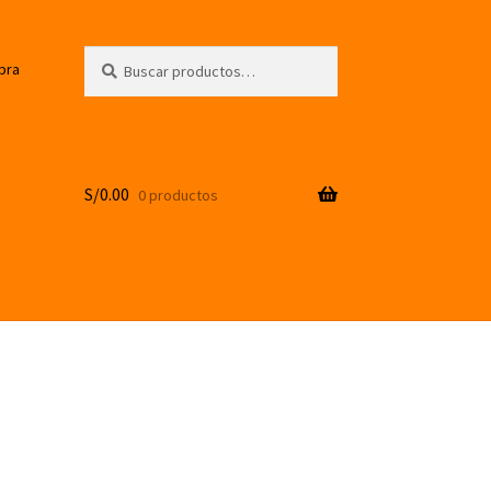
Buscar
Buscar
pra
por:
S/
0.00
0 productos