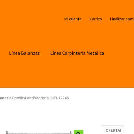
Mi cuenta
Carrito
Finalizar com
Línea Balanzas
Línea Carpintería Metálica
antería Epóxica Antibacterial GAT-12246
¡OFERTA!