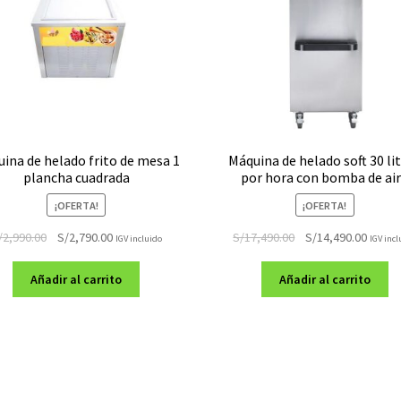
ina de helado frito de mesa 1
Máquina de helado soft 30 li
plancha cuadrada
por hora con bomba de ai
¡OFERTA!
¡OFERTA!
El
El
El
El
/
2,990.00
S/
2,790.00
S/
17,490.00
S/
14,490.00
IGV incluido
IGV incl
precio
precio
precio
preci
original
actual
original
actual
Añadir al carrito
Añadir al carrito
era:
es:
era:
es:
S/2,990.00.
S/2,790.00.
S/17,490.00.
S/14,4