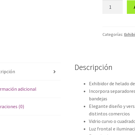
Exhibidor
de
Helados
16
bandejas
Categorías:
Exhib
cantidad
Descripción
ripción
Exhibidor de helado de
rmación adicional
Incorpora separadores
bandejas
Elegante diseño y ver
raciones (0)
distintos comercios
Vidrio curvo o cuadrad
Luz frontal e iluminac