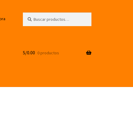
Buscar
Buscar
pra
por:
S/
0.00
0 productos