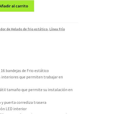
Añadir al carrito
idor de Helado de frio estático
,
Línea Frío
 16 bandejas de Frio estático
 interiores que permiten trabajar en
sátil tamaño que permite su instalación en
o y puerta corrediza trasera
ión LED interior