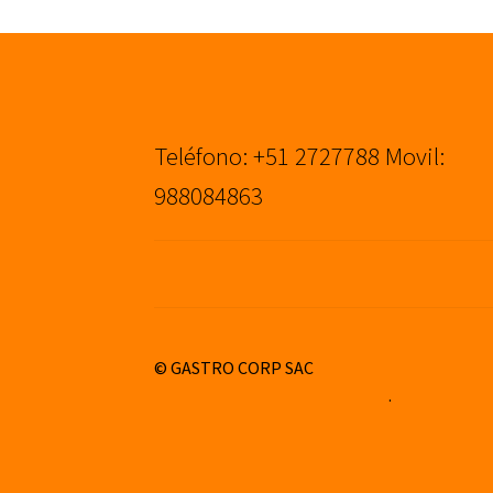
Teléfono: +51 2727788 Movil:
988084863
© GASTRO CORP SAC
Construido con WooCommerce
.