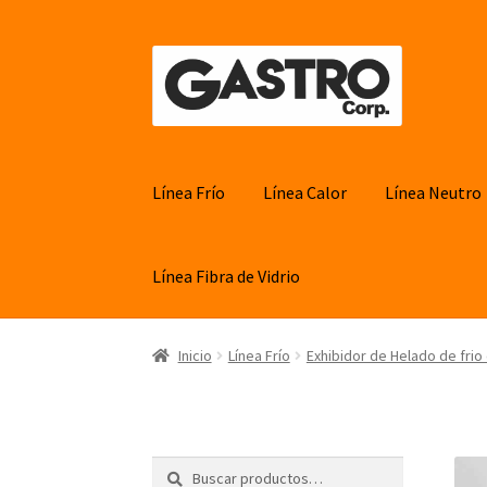
Ir
Ir
a
al
la
contenido
navegación
Línea Frío
Línea Calor
Línea Neutro
Línea Fibra de Vidrio
Inicio
Línea Frío
Exhibidor de Helado de frio
Buscar
Buscar