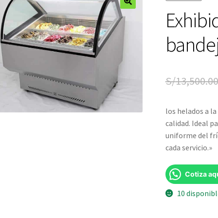
Exhibi
🔍
bande
S/
13,500.0
los helados a l
calidad. Ideal p
uniforme del fr
cada servicio.»
Cotiza aq
10 disponib