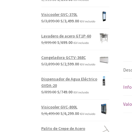
precio
precio
original
actual
Visicooler GVC-370L
era:
es:
El
El
S/
3,899.00
S/
3,499.00
IGV incluido
S/399.00.
S/299.00.
precio
precio
original
actual
Lavadero de acero GT1P-60
era:
es:
El
El
S/
899.00
S/
699.00
IGV incluido
S/3,899.00.
S/3,499.00.
precio
precio
original
actual
Congeladora GCTV-368C
era:
es:
El
El
S/
2,899.00
S/
2,599.00
IGV incluido
S/899.00.
S/699.00.
Desc
precio
precio
original
actual
Dispensador de Agua Eléctrico
era:
es:
GVDA-20
Info
S/2,899.00.
S/2,599.00.
El
El
S/
899.00
S/
749.00
IGV incluido
precio
precio
Valo
original
actual
Visicooler GVC-800L
era:
es:
El
El
S/
6,499.00
S/
6,299.00
IGV incluido
S/899.00.
S/749.00.
precio
precio
original
actual
Palito de Crepe de Acero