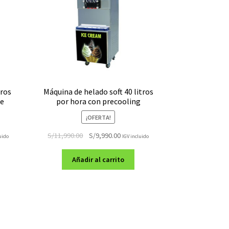
tros
Máquina de helado soft 40 litros
re
por hora con precooling
¡OFERTA!
El
El
S/
11,990.00
S/
9,990.00
uido
IGV incluido
o
precio
precio
original
actual
Añadir al carrito
era:
es:
90.00.
S/11,990.00.
S/9,990.00.