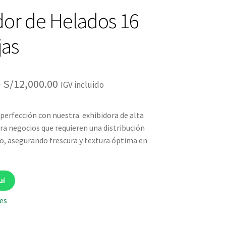
dor de Helados 16
jas
El
El
0
S/
12,000.00
IGV incluido
precio
precio
a perfección con nuestra exhibidora de alta
original
actual
ara negocios que requieren una distribución
era:
es:
ío, asegurando frescura y textura óptima en
S/13,500.00.
S/12,000.00.
uí
les