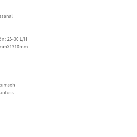
esanal
n : 25-30 L/H
30mmX1310mm
ecumseh
danfoss