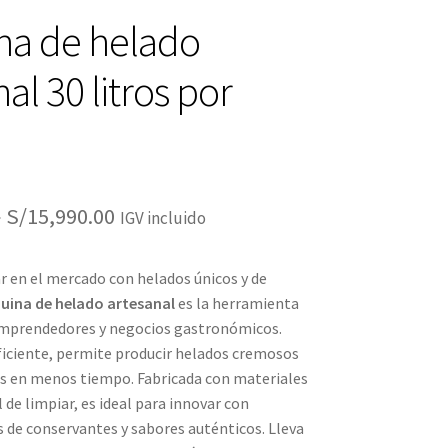
na de helado
al 30 litros por
El
El
0
S/
15,990.00
IGV incluido
precio
precio
r en el mercado con helados únicos y de
original
actual
ina de helado artesanal
es la herramienta
era:
es:
emprendedores y negocios gastronómicos.
ficiente, permite producir helados cremosos
S/16,950.00.
S/15,990.00.
s en menos tiempo. Fabricada con materiales
l de limpiar, es ideal para innovar con
s de conservantes y sabores auténticos. Lleva