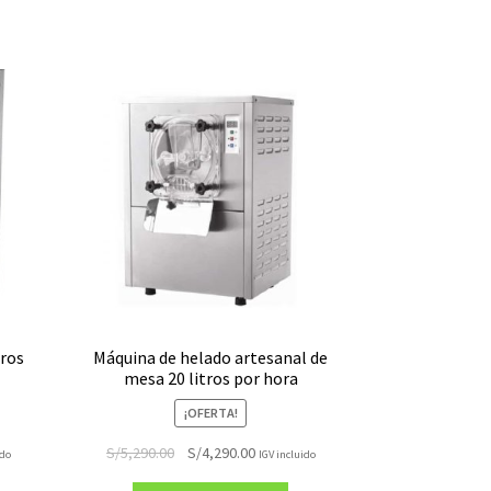
tros
Máquina de helado artesanal de
mesa 20 litros por hora
¡OFERTA!
El
El
S/
5,290.00
S/
4,290.00
ido
IGV incluido
precio
precio