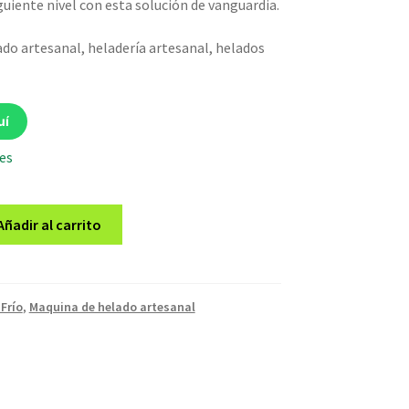
guiente nivel con esta solución de vanguardia.
do artesanal, heladería artesanal, helados
uí
les
Añadir al carrito
 Frío
,
Maquina de helado artesanal