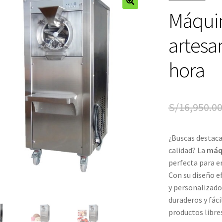
Máqui
🔍
artesan
hora
S/
16,950.0
¿Buscas destaca
calidad? La
máqu
perfecta para 
Con su diseño e
y personalizado
duraderos y fáci
productos libre