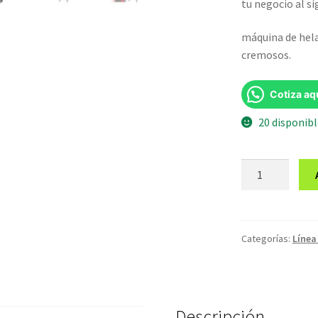
tu negocio al si
máquina de hela
cremosos.
Cotiza aq
20 disponib
Máquina
de
helado
artesanal
30
Categorías:
Línea
litros
por
hora
cantidad
Descripción