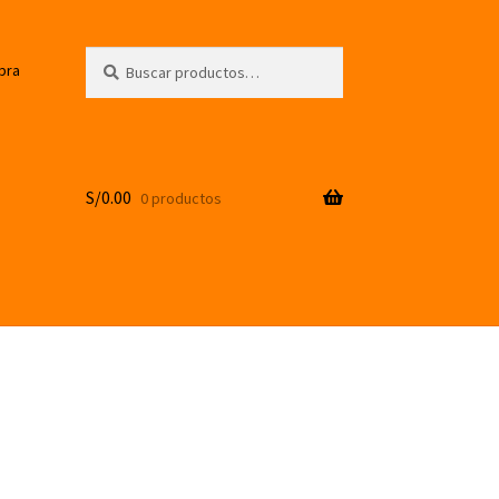
Buscar
Buscar
pra
por:
S/
0.00
0 productos