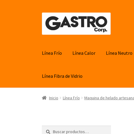
Ir
Ir
a
al
la
contenido
navegación
Línea Frío
Línea Calor
Línea Neutro
Línea Fibra de Vidrio
Inicio
Línea Frío
Maquina de helado artesana
Buscar
Buscar