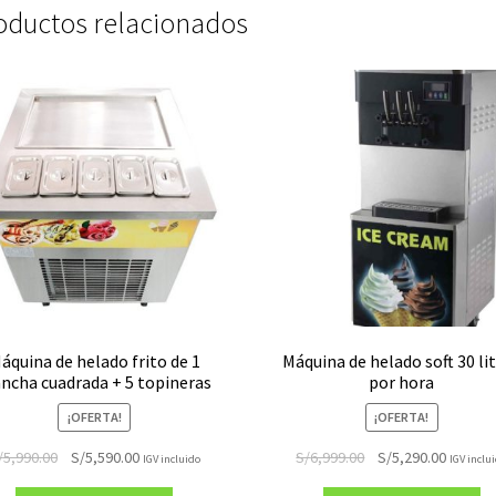
oductos relacionados
áquina de helado frito de 1
Máquina de helado soft 30 li
ancha cuadrada + 5 topineras
por hora
¡OFERTA!
¡OFERTA!
El
El
El
El
/
5,990.00
S/
5,590.00
S/
6,999.00
S/
5,290.00
IGV incluido
IGV inclu
precio
precio
precio
precio