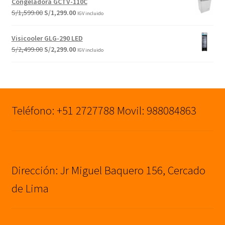
Congeladora GCTV-110C
era:
es:
El
El
S/
1,599.00
S/
1,299.00
IGV incluido
S/1,299.00.
S/999.00.
precio
precio
original
actual
Visicooler GLG-290 LED
era:
es:
El
El
S/
2,499.00
S/
2,299.00
IGV incluido
S/1,599.00.
S/1,299.00.
precio
precio
original
actual
era:
es:
S/2,499.00.
S/2,299.00.
Teléfono: +51 2727788 Movil: 988084863
Dirección: Jr Miguel Baquero 156, Cercado
de Lima