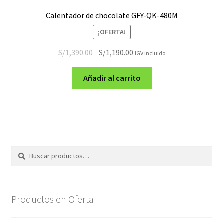
Calentador de chocolate GFY-QK-480M
¡OFERTA!
El
El
S/
1,390.00
S/
1,190.00
IGV incluido
precio
precio
original
actual
Añadir al carrito
era:
es:
S/1,390.00.
S/1,190.00.
Buscar
Buscar
por:
Productos en Oferta