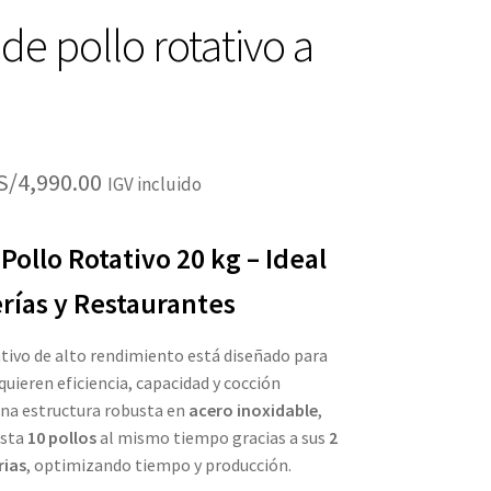
de pollo rotativo a
El
El
S/
4,990.00
IGV incluido
precio
precio
Pollo Rotativo 20 kg – Ideal
original
actual
era:
es:
erías y Restaurantes
S/5,490.00.
S/4,990.00.
tivo de alto rendimiento está diseñado para
uieren eficiencia, capacidad y cocción
na estructura robusta en
acero inoxidable
,
asta
10 pollos
al mismo tiempo gracias a sus
2
rias
, optimizando tiempo y producción.