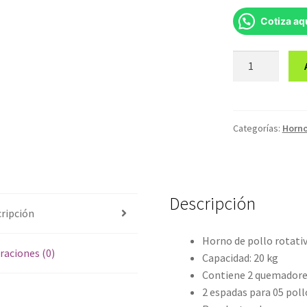
Cotiza aq
Horno
de
pollo
rotativo
a
Categorías:
Horno
gas
cantidad
Descripción
ripción
Horno de pollo rotati
raciones (0)
Capacidad: 20 kg
Contiene 2 quemadores
2 espadas para 05 poll