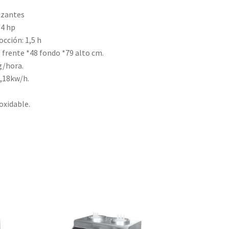
izantes
/4 hp
cción: 1,5 h
 frente *48 fondo *79 alto cm.
g/hora.
,18kw/h.
oxidable.