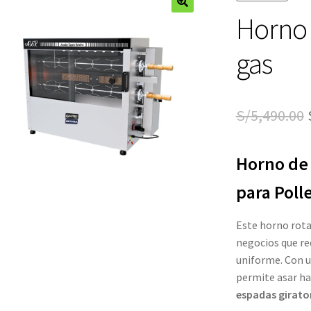
Horno 
🔍
gas
S/
5,490.00
Horno de 
para Poll
Este horno rota
negocios que req
uniforme. Con u
permite asar h
espadas girato