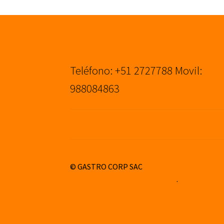
Teléfono: +51 2727788 Movil:
988084863
© GASTRO CORP SAC
Construido con WooCommerce
.