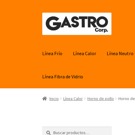
Ir
Ir
a
al
la
contenido
navegación
Línea Frío
Línea Calor
Línea Neutro
Línea Fibra de Vidrio
Inicio
Línea Calor
Horno de pollo
Horno de 
Buscar
Buscar