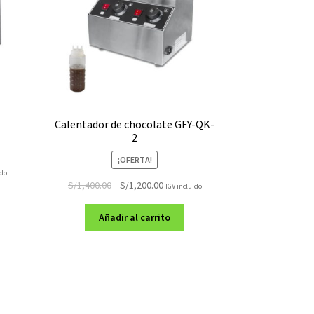
Calentador de chocolate GFY-QK-
2
¡OFERTA!
ido
El
El
S/
1,400.00
S/
1,200.00
IGV incluido
precio
precio
original
actual
Añadir al carrito
era:
es:
.00.
S/1,400.00.
S/1,200.00.