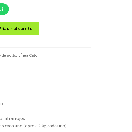
uí
Añadir al carrito
 de pollo
,
Línea Calor
vo
 infrarrojos
os cada uno (aprox. 2 kg cada uno)