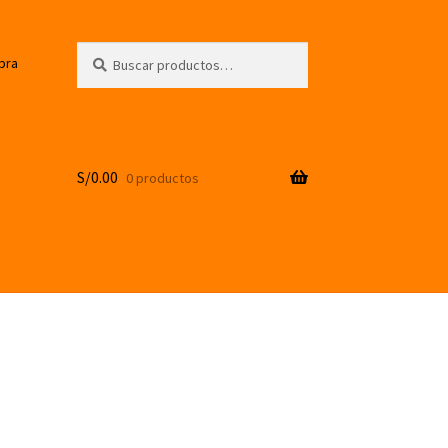
Buscar
Buscar
pra
por:
S/
0.00
0 productos