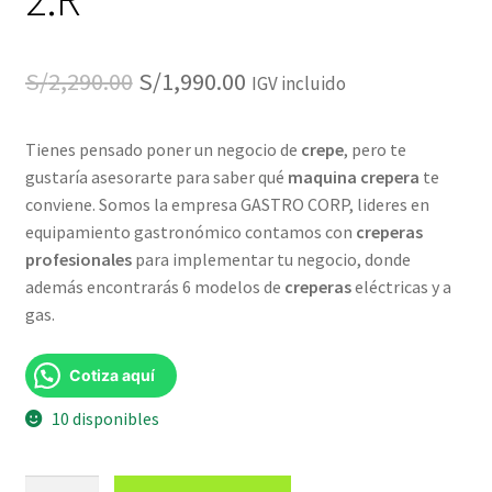
El
El
S/
2,290.00
S/
1,990.00
IGV incluido
precio
precio
Tienes pensado poner un negocio de
crepe
, pero te
original
actual
gustaría asesorarte para saber qué
maquina
crepera
te
era:
es:
conviene. Somos la empresa GASTRO CORP, lideres en
equipamiento gastronómico contamos con
creperas
S/2,290.00.
S/1,990.00.
profesionales
para implementar tu negocio, donde
además encontrarás 6 modelos de
creperas
eléctricas y a
gas.
Cotiza aquí
10 disponibles
Maquina