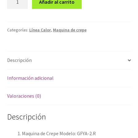
Añadir al carrito
de
Crepe
GFYA-
2.R
Categorías:
Línea Calor
,
Maquina de crepe
cantidad
Descripción
Información adicional
Valoraciones (0)
Descripción
Maquina de Crepe Modelo: GFYA-2.R