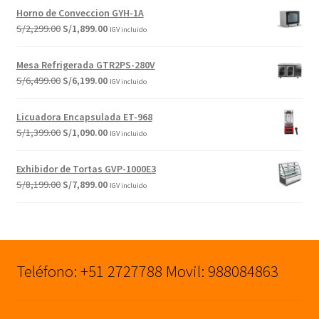
original
actual
Horno de Conveccion GYH-1A
era:
es:
El
El
S/
2,299.00
S/
1,899.00
IGV incluido
S/1,199.00.
S/999.00.
precio
precio
original
actual
Mesa Refrigerada GTR2PS-280V
era:
es:
El
El
S/
6,499.00
S/
6,199.00
IGV incluido
S/2,299.00.
S/1,899.00.
precio
precio
original
actual
Licuadora Encapsulada ET-968
era:
es:
El
El
S/
1,399.00
S/
1,090.00
IGV incluido
S/6,499.00.
S/6,199.00.
precio
precio
original
actual
Exhibidor de Tortas GVP-1000E3
era:
es:
El
El
S/
8,199.00
S/
7,899.00
IGV incluido
S/1,399.00.
S/1,090.00.
precio
precio
original
actual
era:
es:
S/8,199.00.
S/7,899.00.
Teléfono: +51 2727788 Movil: 988084863