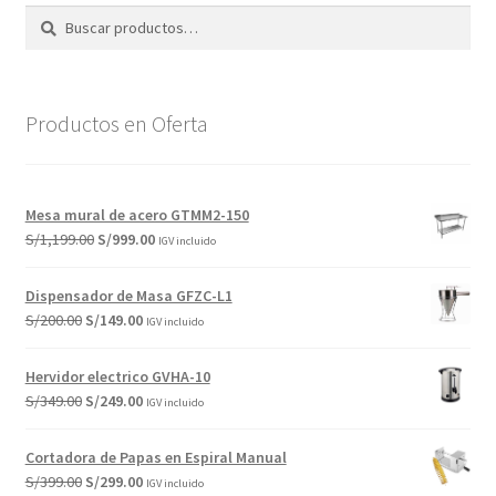
Buscar
Buscar
por:
Productos en Oferta
Mesa mural de acero GTMM2-150
El
El
S/
1,199.00
S/
999.00
IGV incluido
precio
precio
original
actual
Dispensador de Masa GFZC-L1
era:
es:
El
El
S/
200.00
S/
149.00
IGV incluido
S/1,199.00.
S/999.00.
precio
precio
original
actual
Hervidor electrico GVHA-10
era:
es:
El
El
S/
349.00
S/
249.00
IGV incluido
S/200.00.
S/149.00.
precio
precio
original
actual
Cortadora de Papas en Espiral Manual
era:
es:
El
El
S/
399.00
S/
299.00
IGV incluido