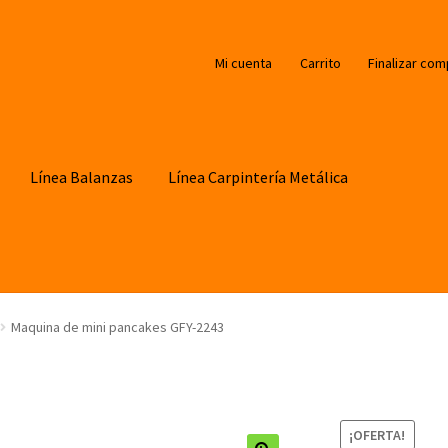
Mi cuenta
Carrito
Finalizar com
Línea Balanzas
Línea Carpintería Metálica
Maquina de mini pancakes GFY-2243
¡OFERTA!