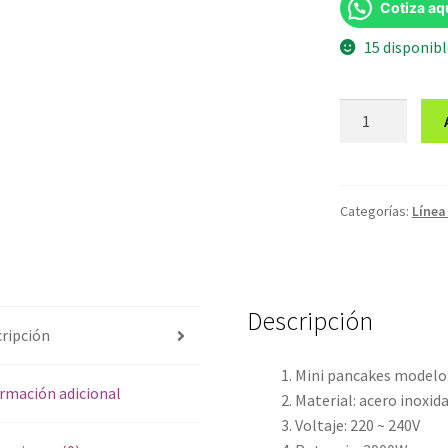
Cotiza aq
15 disponib
Maquina
de
mini
pancakes
GFY-
Categorías:
Línea
2243
cantidad
Descripción
ripción
Mini pancakes modelo
rmación adicional
Material: acero inoxid
Voltaje: 220 ~ 240V