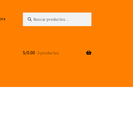
Buscar
Buscar
pra
por:
S/
0.00
0 productos