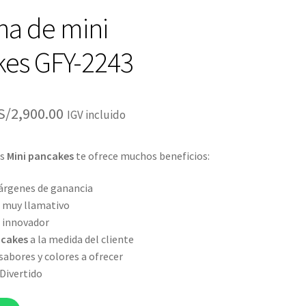
a de mini
es GFY-2243
El
El
S/
2,900.00
IGV incluido
precio
precio
os
Mini pancakes
te ofrece muchos beneficios:
original
actual
era:
es:
rgenes de ganancia
 muy llamativo
S/3,350.00.
S/2,900.00.
 innovador
ncakes
a la medida del cliente
abores y colores a ofrecer
Divertido