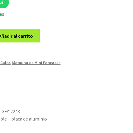
uí
les
Añadir al carrito
 Calor
,
Maquina de Mini Pancakes
: GFY-2243
able + placa de aluminio