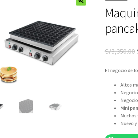
Maquin
🔍
pancak
S/
3,350.00
El negocio de l
Altos má
Negocio
Negocio
Mini pa
Muchos s
Nuevo y 