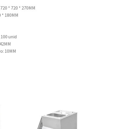
720 * 720 * 270MM
0 * 180MM
 100 unid
: 42MM
ro: 10MM