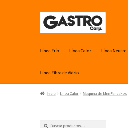
Ir
Ir
a
al
la
contenido
navegación
Línea Frío
Línea Calor
Línea Neutro
Línea Fibra de Vidrio
Inicio
Línea Calor
Maquina de Mini Pancakes
Buscar
Buscar