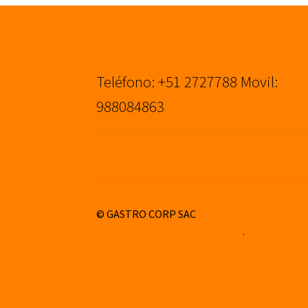
Teléfono: +51 2727788 Movil:
988084863
© GASTRO CORP SAC
Construido con WooCommerce
.