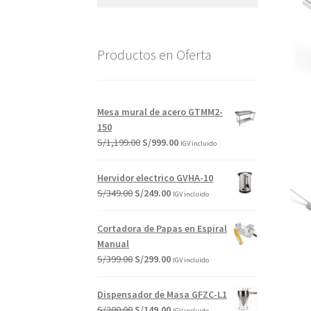
por:
Productos en Oferta
Mesa mural de acero GTMM2-
150
El
El
S/
1,199.00
S/
999.00
IGV incluido
precio
precio
original
actual
Hervidor electrico GVHA-10
era:
es:
El
El
S/
349.00
S/
249.00
IGV incluido
S/1,199.00.
S/999.00.
precio
precio
original
actual
Cortadora de Papas en Espiral
era:
es:
Manual
S/349.00.
S/249.00.
El
El
S/
399.00
S/
299.00
IGV incluido
precio
precio
original
actual
Dispensador de Masa GFZC-L1
era:
es:
El
El
S/
200.00
S/
149.00
IGV incluido