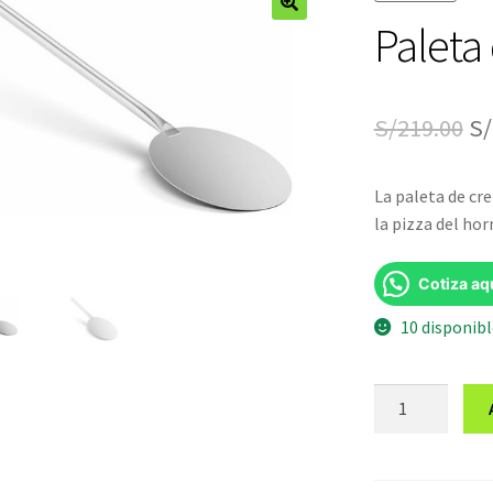
Paleta
🔍
El
S/
219.00
S/
pr
La paleta de cre
or
la pizza del ho
er
S/
Cotiza aq
10 disponib
Paleta
de
Pizza
de