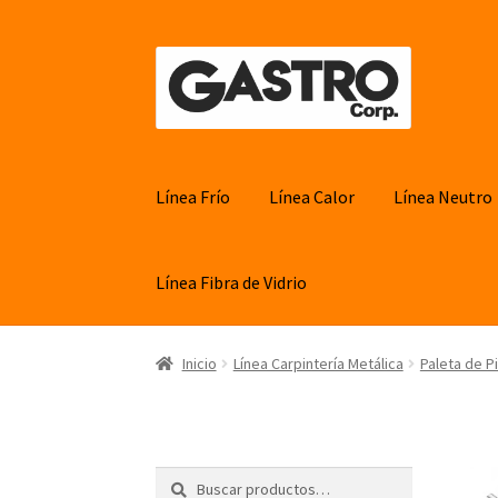
Ir
Ir
a
al
la
contenido
navegación
Línea Frío
Línea Calor
Línea Neutro
Línea Fibra de Vidrio
Inicio
Línea Carpintería Metálica
Paleta de P
Buscar
Buscar