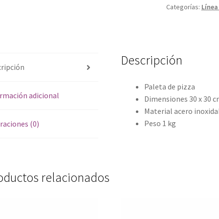
Acero
Categorías:
Línea
cantidad
Descripción
ripción
Paleta de pizza
rmación adicional
Dimensiones 30 x 30 cm 
Material acero inoxida
Peso 1 kg
raciones (0)
oductos relacionados