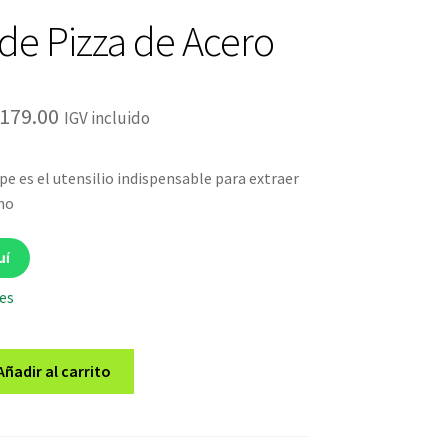
 de Pizza de Acero
El
179.00
IGV incluido
ecio
precio
pe es el utensilio indispensable para extraer
iginal
actual
rno
a:
es:
219.00.
S/179.00.
uí
les
Añadir al carrito