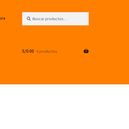
Buscar
Buscar
pra
por:
S/
0.00
0 productos