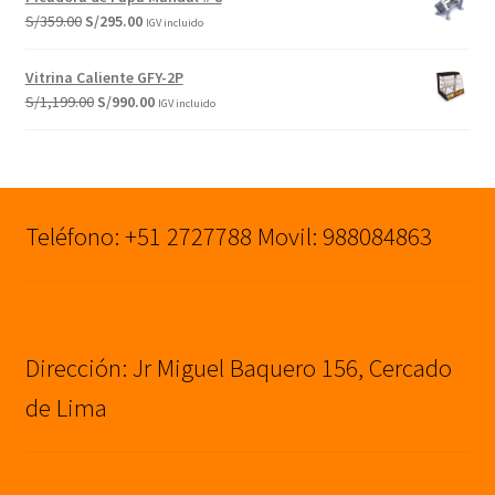
era:
es:
El
El
S/
359.00
S/
295.00
IGV incluido
S/1,899.00.
S/1,590.00.
precio
precio
original
actual
Vitrina Caliente GFY-2P
era:
es:
El
El
S/
1,199.00
S/
990.00
IGV incluido
S/359.00.
S/295.00.
precio
precio
original
actual
era:
es:
S/1,199.00.
S/990.00.
Teléfono: +51 2727788 Movil: 988084863
Dirección: Jr Miguel Baquero 156, Cercado
de Lima