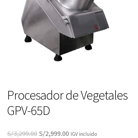
Procesador de Vegetales
GPV-65D
El
El
S/
3,299.00
S/
2,999.00
IGV incluido