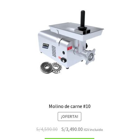
Molino de carne #10
¡OFERTA!
El
El
S/
4,590.00
S/
3,490.00
IGV incluido
precio
precio