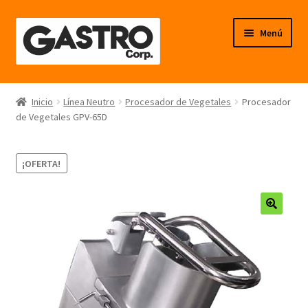
Ir
Ir
Menú
a
al
la
contenido
navegación
Línea Frío
Inicio
Línea Neutro
Procesador de Vegetales
Procesador
de Vegetales GPV-65D
Línea Calor
Línea Neutro
¡OFERTA!
Línea Balanzas
🔍
Línea Carpintería Metálica
Línea Fibra de Vidrio