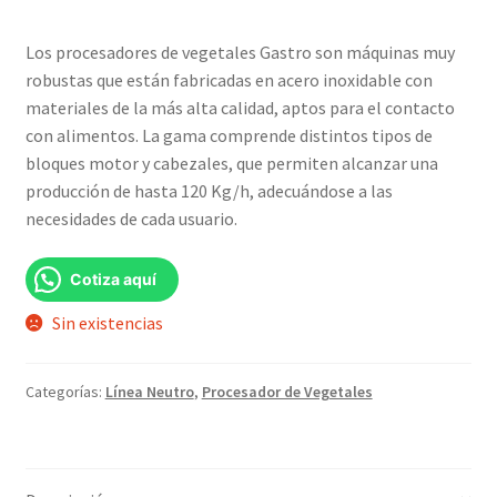
precio
precio
Los procesadores de vegetales Gastro son máquinas muy
original
actual
robustas que están fabricadas en acero inoxidable con
era:
es:
materiales de la más alta calidad, aptos para el contacto
con alimentos. La gama comprende distintos tipos de
S/3,299.00.
S/2,999.00.
bloques motor y cabezales, que permiten alcanzar una
producción de hasta 120 Kg/h, adecuándose a las
necesidades de cada usuario.
Cotiza aquí
Sin existencias
Categorías:
Línea Neutro
,
Procesador de Vegetales