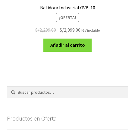
Batidora Industrial GVB-10
¡OFERTA!
El
El
S/
2,299.00
S/
2,099.00
IGV incluido
precio
precio
original
actual
Añadir al carrito
era:
es:
S/2,299.00.
S/2,099.00.
Buscar
Buscar
por:
Productos en Oferta