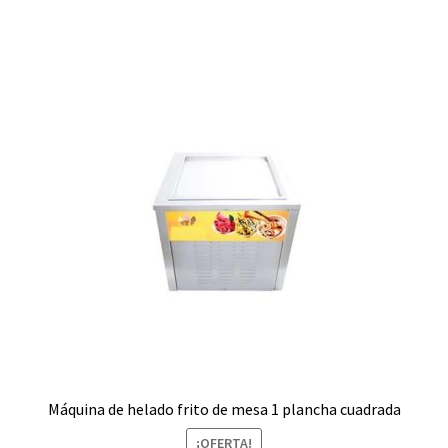
S/6,999.00.
S/5,290.00.
Máquina de helado frito de mesa 1 plancha cuadrada
¡OFERTA!