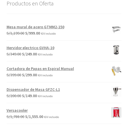
Productos en Oferta
Mesa mural de acero GTMM2-150
El
El
S/
1,199.00
S/
999.00
IGV incluido
precio
precio
original
actual
Hervidor electrico GVHA-10
era:
es:
El
El
S/
349.00
S/
249.00
IGV incluido
S/1,199.00.
S/999.00.
precio
precio
original
actual
Cortadora de Papas en Espiral Manual
era:
es:
El
El
S/
399.00
S/
299.00
IGV incluido
S/349.00.
S/249.00.
precio
precio
original
actual
Dispensador de Masa GFZC-L1
era:
es:
El
El
S/
200.00
S/
149.00
IGV incluido
S/399.00.
S/299.00.
precio
precio
original
actual
Versacooler
era:
es:
El
El
S/
1,788.00
S/
1,555.00
IGV incluido
S/200.00.
S/149.00.
precio
precio