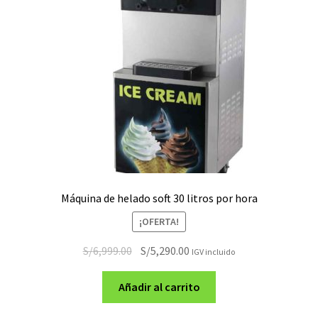
Máquina de helado soft 30 litros por hora
¡OFERTA!
El
El
S/
6,999.00
S/
5,290.00
IGV incluido
precio
precio
original
actual
Añadir al carrito
era:
es: