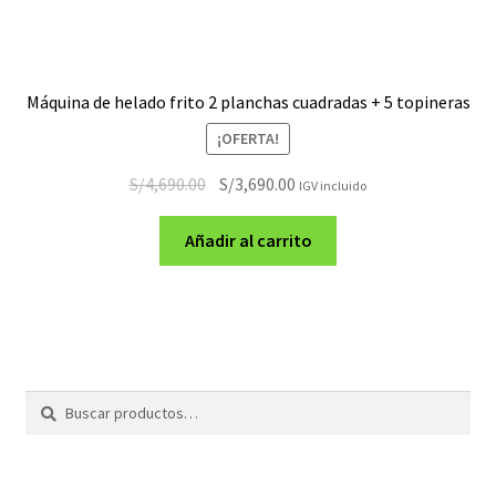
Máquina de helado frito 2 planchas cuadradas + 5 topineras
¡OFERTA!
El
El
S/
4,690.00
S/
3,690.00
IGV incluido
precio
precio
original
actual
Añadir al carrito
era:
es:
S/4,690.00.
S/3,690.00.
Buscar
Buscar
por: