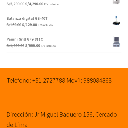
era:
es:
El
El
S/
5,290.00
S/
4,290.00
IGV incluido
S/9,500.00.
S/8,000.00.
precio
precio
original
actual
Balanza digital GB-40T
era:
es:
El
El
S/
169.00
S/
129.00
IGV incluido
S/5,290.00.
S/4,290.00.
precio
precio
original
actual
Panini Grill GFY-811C
era:
es:
El
El
S/
1,299.00
S/
999.00
IGV incluido
S/169.00.
S/129.00.
precio
precio
original
actual
era:
es:
S/1,299.00.
S/999.00.
Teléfono: +51 2727788 Movil: 988084863
Dirección: Jr Miguel Baquero 156, Cercado
de Lima