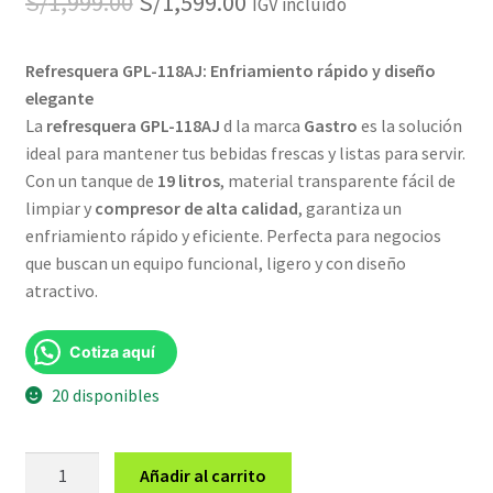
El
El
S/
1,999.00
S/
1,599.00
IGV incluido
precio
precio
Refresquera GPL-118AJ: Enfriamiento rápido y diseño
original
actual
elegante
era:
es:
La
refresquera GPL-118AJ
d la marca
Gastro
es la solución
ideal para mantener tus bebidas frescas y listas para servir.
S/1,999.00.
S/1,599.00.
Con un tanque de
19 litros
, material transparente fácil de
limpiar y
compresor de alta calidad
, garantiza un
enfriamiento rápido y eficiente. Perfecta para negocios
que buscan un equipo funcional, ligero y con diseño
atractivo.
Cotiza aquí
20 disponibles
Refresquera
Añadir al carrito
GPL-