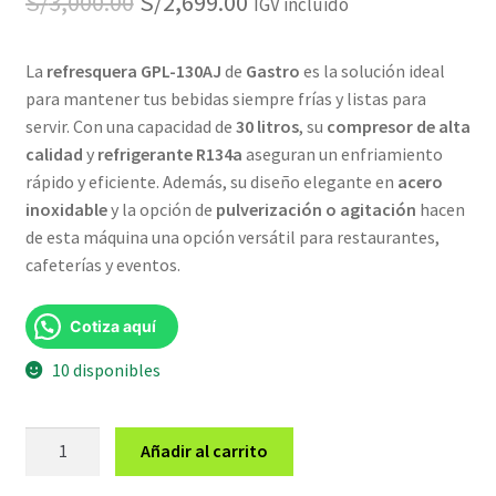
El
El
S/
3,000.00
S/
2,699.00
IGV incluido
precio
precio
La
refresquera GPL-130AJ
de
Gastro
es la solución ideal
original
actual
para mantener tus bebidas siempre frías y listas para
era:
es:
servir. Con una capacidad de
30 litros
, su
compresor de alta
calidad
y
refrigerante R134a
aseguran un enfriamiento
S/3,000.00.
S/2,699.00.
rápido y eficiente. Además, su diseño elegante en
acero
inoxidable
y la opción de
pulverización o agitación
hacen
de esta máquina una opción versátil para restaurantes,
cafeterías y eventos.
Cotiza aquí
10 disponibles
Refresquera
Añadir al carrito
GPL-
130AJ