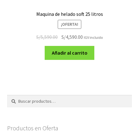
Maquina de helado soft 25 litros
¡OFERTA!
El
El
S/
5,590.00
S/
4,590.00
IGV incluido
precio
precio
original
actual
Añadir al carrito
era:
es:
S/5,590.00.
S/4,590.00.
Buscar
Buscar
por:
Productos en Oferta