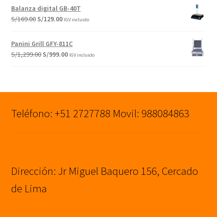
original
actual
Balanza digital GB-40T
era:
es:
El
El
S/
169.00
S/
129.00
IGV incluido
S/5,290.00.
S/4,290.00.
precio
precio
original
actual
Panini Grill GFY-811C
era:
es:
El
El
S/
1,299.00
S/
999.00
IGV incluido
S/169.00.
S/129.00.
precio
precio
original
actual
era:
es:
S/1,299.00.
S/999.00.
Teléfono: +51 2727788 Movil: 988084863
Dirección: Jr Miguel Baquero 156, Cercado
de Lima