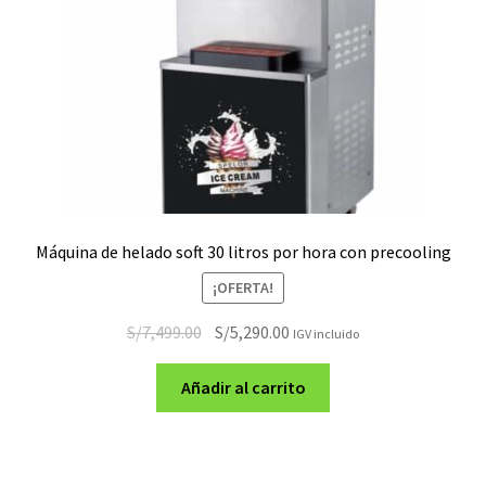
Máquina de helado soft 30 litros por hora con precooling
¡OFERTA!
El
El
S/
7,499.00
S/
5,290.00
IGV incluido
precio
precio
original
actual
Añadir al carrito
era:
es:
S/7,499.00.
S/5,290.00.