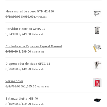
Mesa mural de acero GTMM2-150
El
El
S/
1,199.00
S/
999.00
IGV incluido
precio
precio
original
actual
Hervidor electrico GVHA-10
era:
es:
El
El
S/
349.00
S/
249.00
IGV incluido
S/1,199.00.
S/999.00.
precio
precio
original
actual
Cortadora de Papas en Espiral Manual
era:
es:
El
El
S/
399.00
S/
299.00
IGV incluido
S/349.00.
S/249.00.
precio
precio
original
actual
Dispensador de Masa GFZC-L1
era:
es:
El
El
S/
200.00
S/
149.00
IGV incluido
S/399.00.
S/299.00.
precio
precio
original
actual
Versacooler
era:
es:
El
El
S/
1,788.00
S/
1,555.00
IGV incluido
S/200.00.
S/149.00.
precio
precio
original
actual
Balanza digital GB-40
era:
es:
El
El
S/
159.00
S/
119.00
IGV incluido