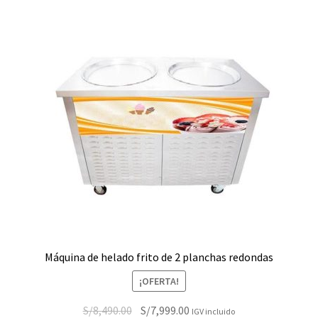
Máquina de helado frito de 2 planchas redondas
¡OFERTA!
El
El
S/
8,490.00
S/
7,999.00
IGV incluido