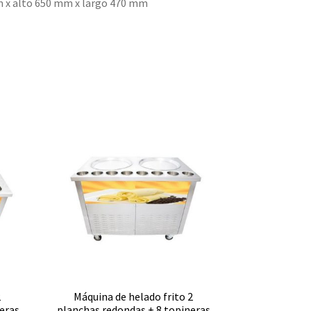
 x alto 650 mm x largo 470 mm
2
Máquina de helado frito 2
eras
planchas redondas + 8 topineras