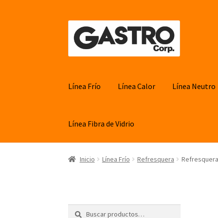
Ir
Ir
a
al
la
contenido
navegación
Línea Frío
Línea Calor
Línea Neutro
Línea Fibra de Vidrio
Inicio
Línea Frío
Refresquera
Refresquera
Buscar
Buscar