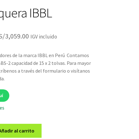
quera IBBL
El
El
S/
3,059.00
IGV incluido
precio
precio
ores de la marca IBBL en Perú Contamos
original
actual
BS-2 capacidad de 15 x 2 tolvas. Para mayor
era:
es:
ríbenos a través del formulario o visítanos
da.
S/3,199.00.
S/3,059.00.
uí
les
Añadir al carrito