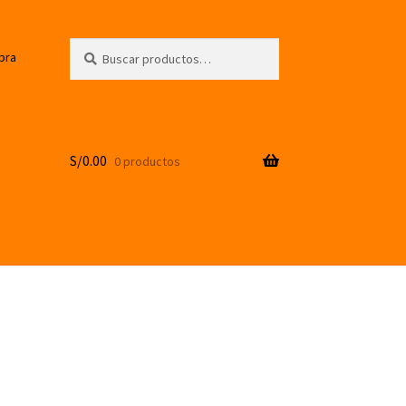
Buscar
Buscar
pra
por:
S/
0.00
0 productos