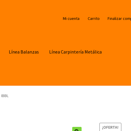
Mi cuenta
Carrito
Finalizar com
Línea Balanzas
Línea Carpintería Metálica
 IBBL
¡OFERTA!