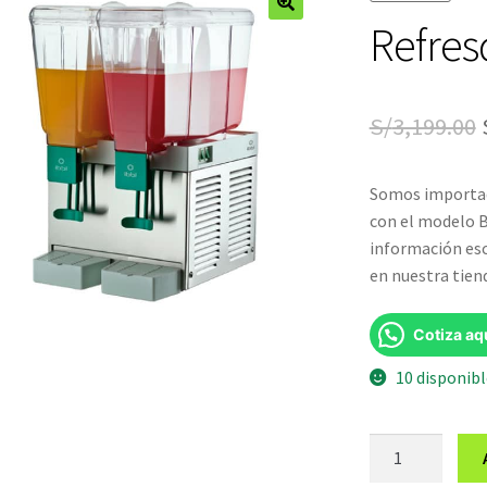
Refres
🔍
S/
3,199.00
Somos importad
con el modelo B
información esc
en nuestra tien
Cotiza aq
10 disponib
Refresquera
IBBL