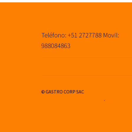
Teléfono: +51 2727788 Movil:
988084863
© GASTRO CORP SAC
Construido con WooCommerce
.