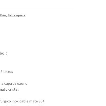
 Frío
,
Refresquera
BBS-2
15 Litros
 la capa de ozono
nato cristal
rúrgico inoxidable mate 304