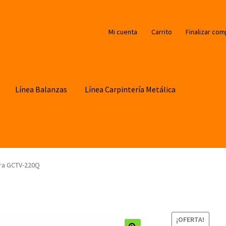
Mi cuenta
Carrito
Finalizar com
Línea Balanzas
Línea Carpintería Metálica
ra GCTV-220Q
¡OFERTA!