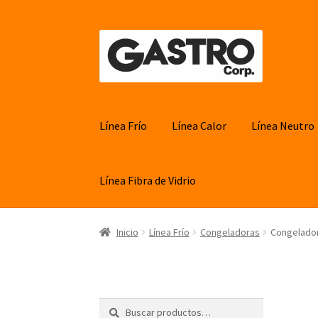
Ir
Ir
a
al
la
contenido
navegación
Línea Frío
Línea Calor
Línea Neutro
Línea Fibra de Vidrio
Inicio
Línea Frío
Congeladoras
Congelado
Buscar
Buscar