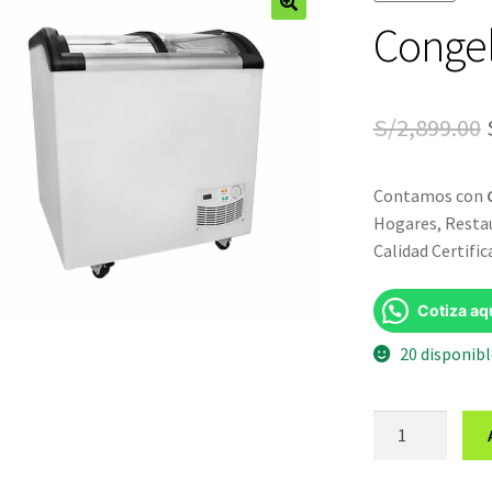
Conge
🔍
S/
2,899.00
Contamos con
Hogares, Restau
Calidad Certific
Cotiza aq
20 disponib
Congeladora
GCTV-
220Q