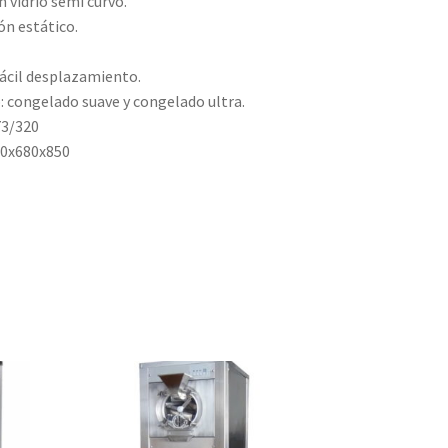
n vidrio semi curvo.
ón estático.
fácil desplazamiento.
: congelado suave y congelado ultra.
73/320
40x680x850