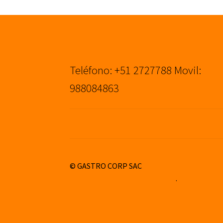
Teléfono: +51 2727788 Movil:
988084863
© GASTRO CORP SAC
Construido con WooCommerce
.