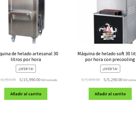
uina de helado artesanal 30
Máquina de helado soft 30 li
litros por hora
por hora con precooling
¡OFERTA!
¡OFERTA!
El
El
El
El
16,950.00
S/
15,990.00
S/
7,499.00
S/
5,290.00
IGV incluido
IGV inclu
precio
precio
precio
precio
original
actual
original
actual
Añadir al carrito
Añadir al carrito
era:
es:
era:
es:
S/16,950.00.
S/15,990.00.
S/7,499.00.
S/5,290