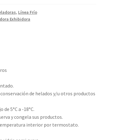
ladoras
,
Línea Frío
dora Exhibidora
tros
intado.
y conservación de helados y/u otros productos
 de 5°C a -18°C.
erva y congela sus productos.
temperatura interior por termostato.