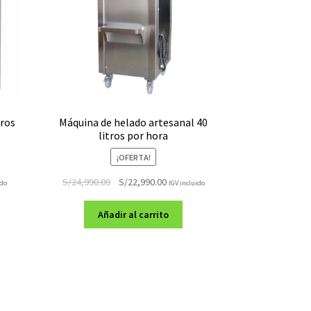
tros
Máquina de helado artesanal 40
litros por hora
¡OFERTA!
El
El
S/
24,990.00
S/
22,990.00
ido
IGV incluido
precio
precio
original
actual
Añadir al carrito
era:
es:
.00.
S/24,990.00.
S/22,990.00.