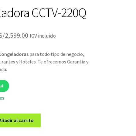
ladora GCTV-220Q
El
El
S/
2,599.00
IGV incluido
precio
precio
Congeladoras
para todo tipo de negocio,
original
actual
rantes y Hoteles. Te ofrecemos Garantía y
era:
es:
ada.
S/2,899.00.
S/2,599.00.
uí
les
Añadir al carrito