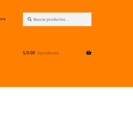
Buscar
Buscar
pra
por:
S/
0.00
0 productos