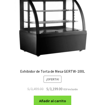
Exhibidor de Torta de Mesa GERTW-100L
¡OFERTA!
El
El
S/
3,499.00
S/
3,199.00
IGV incluido
precio
precio
original
actual
Añadir al carrito