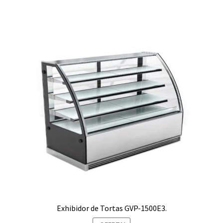
S/8,199.00.
S/7,899.00.
Exhibidor de Tortas GVP-1500E3.