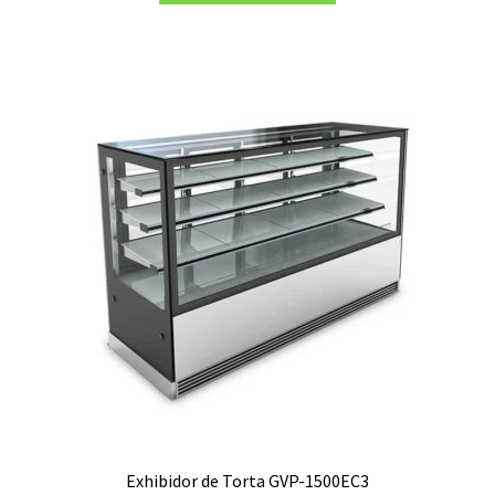
era:
es:
S/3,499.00.
S/3,199.00.
Exhibidor de Torta GVP-1500EC3