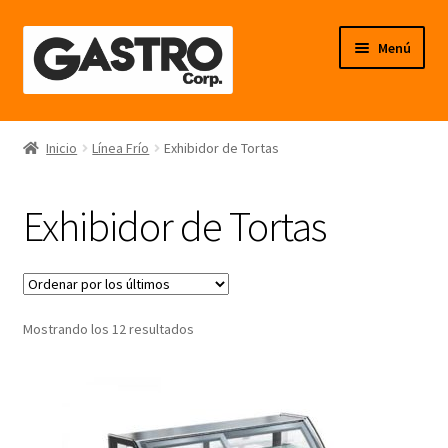
Ir
Ir
Menú
a
al
la
contenido
navegación
Línea Frío
Inicio
Línea Frío
Exhibidor de Tortas
Línea Calor
Exhibidor de Tortas
Línea Neutro
Línea Balanzas
Ordenado
Mostrando los 12 resultados
Línea Carpintería Metálica
por
los
Línea Fibra de Vidrio
últimos