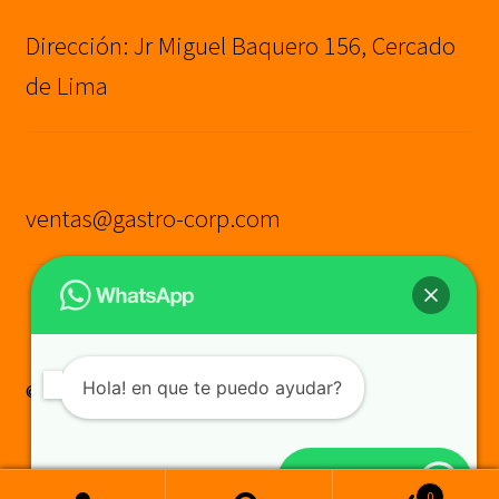
Dirección: Jr Miguel Baquero 156, Cercado
de Lima
ventas@gastro-corp.com
Hola! en que te puedo ayudar?
© GASTRO CORP SAC
Construido con WooCommerce
.
Cotiza aquí
0