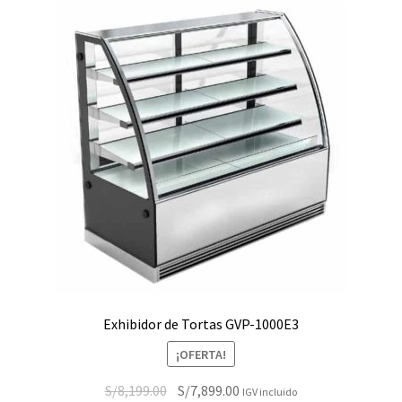
Exhibidor de Tortas GVP-1000E3
¡OFERTA!
El
El
S/
8,199.00
S/
7,899.00
IGV incluido