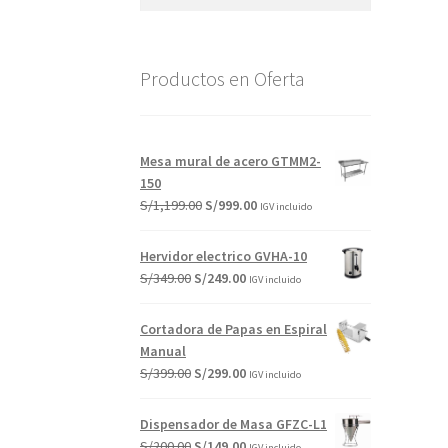
por:
Productos en Oferta
Mesa mural de acero GTMM2-
150
El
El
S/
1,199.00
S/
999.00
IGV incluido
precio
precio
original
actual
Hervidor electrico GVHA-10
era:
es:
El
El
S/
349.00
S/
249.00
IGV incluido
S/1,199.00.
S/999.00.
precio
precio
original
actual
Cortadora de Papas en Espiral
era:
es:
Manual
S/349.00.
S/249.00.
El
El
S/
399.00
S/
299.00
IGV incluido
precio
precio
original
actual
Dispensador de Masa GFZC-L1
era:
es:
El
El
S/
200.00
S/
149.00
IGV incluido