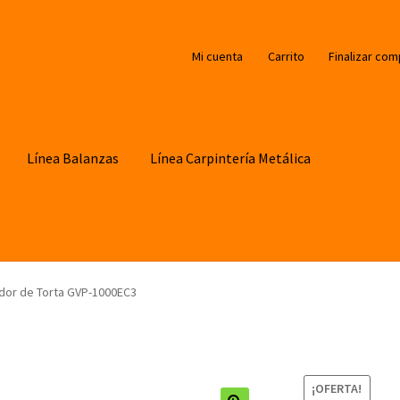
Mi cuenta
Carrito
Finalizar com
Línea Balanzas
Línea Carpintería Metálica
idor de Torta GVP-1000EC3
¡OFERTA!