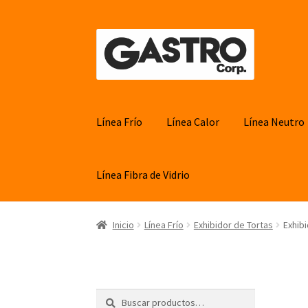
Ir
Ir
a
al
la
contenido
navegación
Línea Frío
Línea Calor
Línea Neutro
Línea Fibra de Vidrio
Inicio
Línea Frío
Exhibidor de Tortas
Exhib
Buscar
Buscar