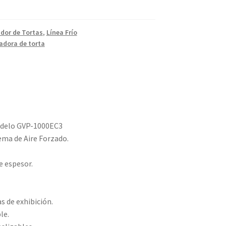
idor de Tortas
,
Línea Frío
adora de torta
odelo GVP-1000EC3
ema de Aire Forzado.
e espesor.
s de exhibición.
le.