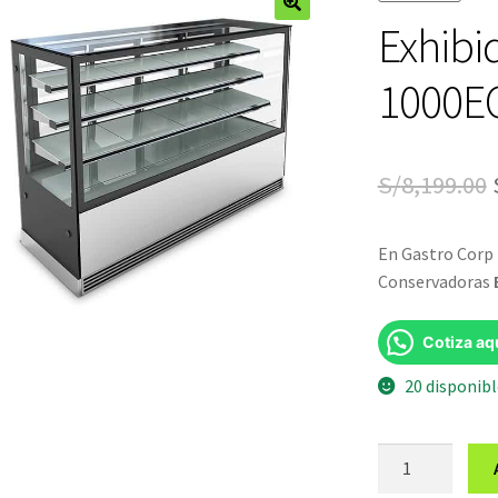
Exhibi
🔍
1000E
S/
8,199.00
En Gastro Corp 
Conservadoras
Cotiza aq
20 disponib
Exhibidor
de