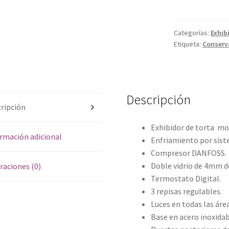
Torta
GVP-
1000EC3
Categorías:
Exhib
Etiqueta:
Conserv
cantidad
Descripción
ripción
Exhibidor de torta m
rmación adicional
Enfriamiento por sist
Compresor DANFOSS.
Doble vidrio de 4mm d
raciones (0)
Termostato Digital.
3 repisas regulables.
Luces en todas las área
Base en acero inoxidab