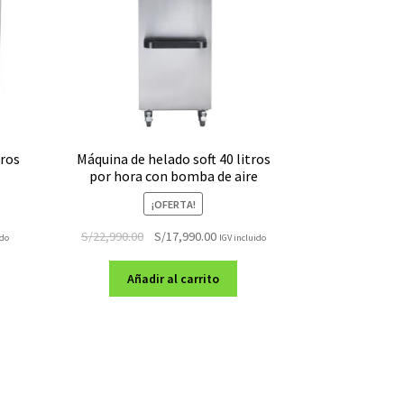
tros
Máquina de helado soft 40 litros
por hora con bomba de aire
¡OFERTA!
El
El
S/
22,990.00
S/
17,990.00
ido
IGV incluido
precio
precio
original
actual
Añadir al carrito
era:
es:
.00.
S/22,990.00.
S/17,990.00.