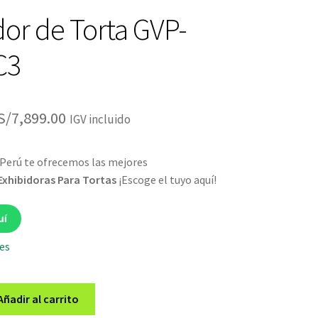
dor de Torta GVP-
C3
El
El
S/
7,899.00
IGV incluido
precio
precio
Perú te ofrecemos las mejores
original
actual
Exhibidoras Para Tortas
¡Escoge el tuyo aquí!
era:
es:
S/8,199.00.
S/7,899.00.
uí
les
Añadir al carrito