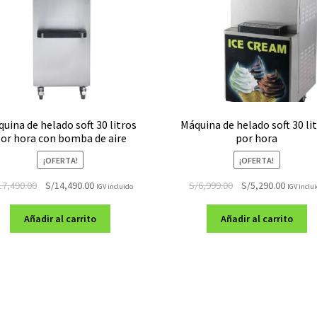
uina de helado soft 30 litros
Máquina de helado soft 30 li
or hora con bomba de aire
por hora
¡OFERTA!
¡OFERTA!
El
El
El
El
17,490.00
S/
14,490.00
S/
6,999.00
S/
5,290.00
IGV incluido
IGV inclu
precio
precio
precio
precio
original
actual
original
actual
Añadir al carrito
Añadir al carrito
era:
es:
era:
es:
S/17,490.00.
S/14,490.00.
S/6,999.00.
S/5,290