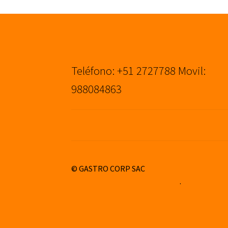
Teléfono: +51 2727788 Movil:
988084863
© GASTRO CORP SAC
Construido con WooCommerce
.