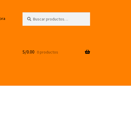
Buscar
Buscar
pra
por:
S/
0.00
0 productos