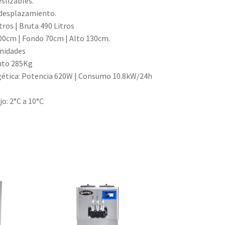
slizables.
 desplazamiento.
tros | Bruta 490 Litros
00cm | Fondo 70cm | Alto 130cm.
unidades
uto 285Kg
gética: Potencia 620W | Consumo 10.8kW/24h
o: 2°C a 10°C