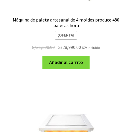
Máquina de paleta artesanal de 4 moldes produce 480
paletas hora
¡OFERTA!
El
El
S/
31,200.00
S/
28,990.00
IGV incluido
precio
precio
original
actual
Añadir al carrito
era:
es:
S/31,200.00.
S/28,990.00.