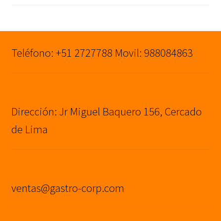
precio
precio
original
actual
era:
es:
S/949.00.
S/849.00.
Teléfono: +51 2727788 Movil: 988084863
Dirección: Jr Miguel Baquero 156, Cercado
de Lima
ventas@gastro-corp.com