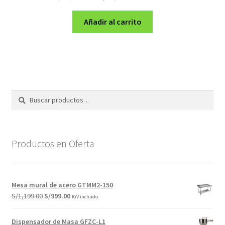
precio
precio
original
actual
Añadir al carrito
era:
es:
S/19,499.00.
S/17,990.00.
Buscar
Buscar
por:
Productos en Oferta
Mesa mural de acero GTMM2-150
El
El
S/
1,199.00
S/
999.00
IGV incluido
precio
precio
original
actual
Dispensador de Masa GFZC-L1