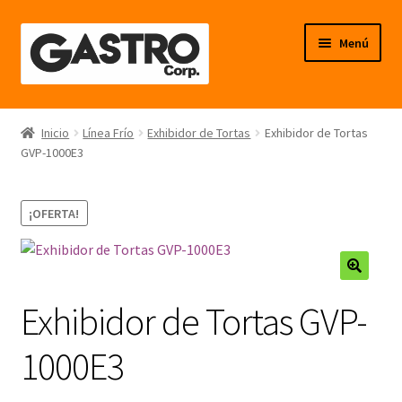
Ir
Ir
Menú
a
al
la
contenido
navegación
Línea Frío
Inicio
Línea Frío
Exhibidor de Tortas
Exhibidor de Tortas
GVP-1000E3
Línea Calor
Línea Neutro
¡OFERTA!
Línea Balanzas
🔍
Línea Carpintería Metálica
Exhibidor de Tortas GVP-
Línea Fibra de Vidrio
1000E3