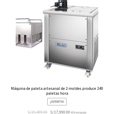
Máquina de paleta artesanal de 2 moldes produce 240
paletas hora
¡OFERTA!
El
El
S/
19,499.00
S/
17,990.00
IGV incluido