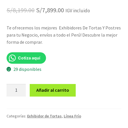
El
El
S/
8,199.00
S/
7,899.00
IGV incluido
precio
precio
Te ofrecemos los mejores Exhibidores De Tortas Y Postres
original
actual
para tu Negocio, envíos a todo el Perú! Descubre la mejor
era:
es:
forma de comprar.
S/8,199.00.
S/7,899.00.
Cotiza aquí
29 disponibles
Exhibidor
Añadir al carrito
de
Tortas
GVP-
1000E3
Categorías:
Exhibidor de Tortas
,
Línea Frío
cantidad