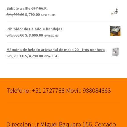
original
actual
Bubble waffle GFY-6A.R
era:
es:
El
El
S/
1,099.00
S/
790.00
IGV incluido
S/1,599.00.
S/1,149.00.
precio
precio
original
actual
Exhibidor de Helado 8 bandejas
era:
es:
El
El
S/
9,500.00
S/
8,000.00
IGV incluido
S/1,099.00.
S/790.00.
precio
precio
original
actual
Máquina de helado artesanal de mesa 20 litros por hora
era:
es:
El
El
S/
5,290.00
S/
4,290.00
IGV incluido
S/9,500.00.
S/8,000.00.
precio
precio
original
actual
era:
es:
S/5,290.00.
S/4,290.00.
Teléfono: +51 2727788 Movil: 988084863
Dirección: Jr Miguel Baquero 156, Cercado