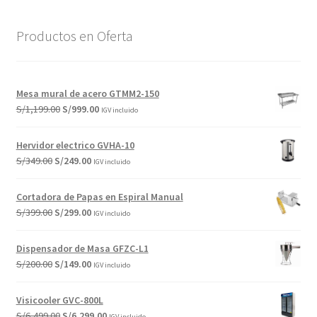
Productos en Oferta
Mesa mural de acero GTMM2-150
El
El
S/
1,199.00
S/
999.00
IGV incluido
precio
precio
original
actual
Hervidor electrico GVHA-10
era:
es:
El
El
S/
349.00
S/
249.00
IGV incluido
S/1,199.00.
S/999.00.
precio
precio
original
actual
Cortadora de Papas en Espiral Manual
era:
es:
El
El
S/
399.00
S/
299.00
IGV incluido
S/349.00.
S/249.00.
precio
precio
original
actual
Dispensador de Masa GFZC-L1
era:
es:
El
El
S/
200.00
S/
149.00
IGV incluido
S/399.00.
S/299.00.
precio
precio
original
actual
Visicooler GVC-800L
era:
es:
El
El
S/
6,499.00
S/
6,299.00
IGV incluido