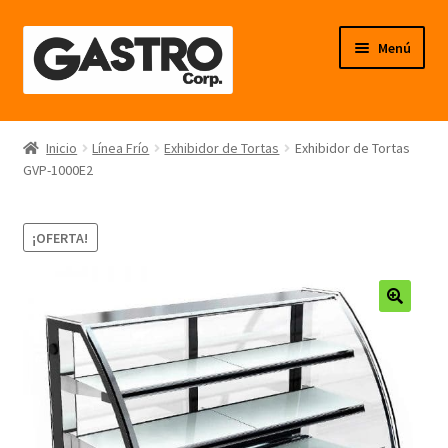
Ir
Ir
Menú
a
al
la
contenido
navegación
Línea Frío
Inicio
Línea Frío
Exhibidor de Tortas
Exhibidor de Tortas
GVP-1000E2
Línea Calor
Línea Neutro
¡OFERTA!
Línea Balanzas
🔍
Línea Carpintería Metálica
Línea Fibra de Vidrio