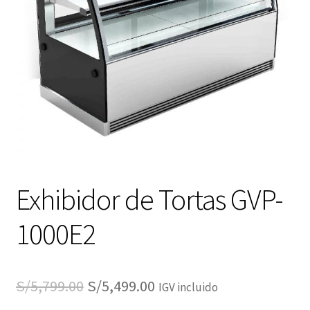
Exhibidor de Tortas GVP-
1000E2
El
El
S/
5,799.00
S/
5,499.00
IGV incluido
precio
precio