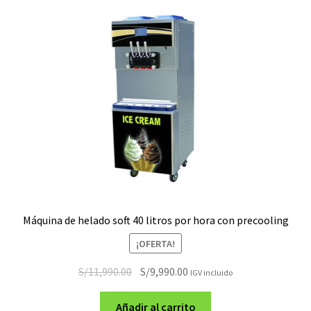
Máquina de helado soft 40 litros por hora con precooling
¡OFERTA!
El
El
S/
11,990.00
S/
9,990.00
IGV incluido
precio
precio
original
actual
Añadir al carrito