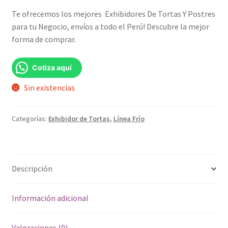
Te ofrecemos los mejores Exhibidores De Tortas Y Postres
original
actual
para tu Negocio, envíos a todo el Perú! Descubre la mejor
era:
es:
forma de comprar.
S/5,799.00.
S/5,499.00.
Cotiza aquí
Sin existencias
Categorías:
Exhibidor de Tortas
,
Línea Frío
Descripción
Información adicional
Valoraciones (0)