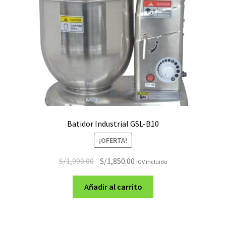
Batidor Industrial GSL-B10
¡OFERTA!
El
El
S/
1,990.00
S/
1,850.00
IGV incluido
precio
precio
original
actual
Añadir al carrito
era:
es:
S/1,990.00.
S/1,850.00.