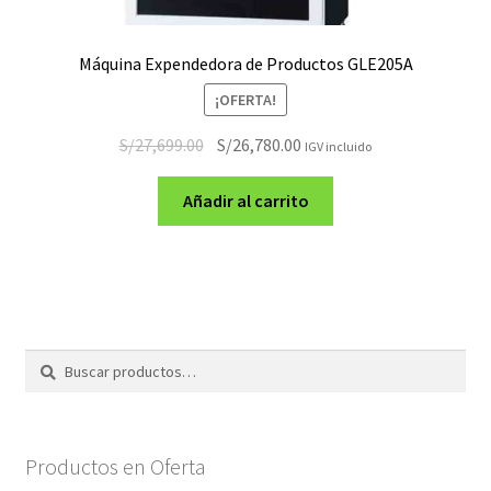
Máquina Expendedora de Productos GLE205A
¡OFERTA!
El
El
S/
27,699.00
S/
26,780.00
IGV incluido
precio
precio
original
actual
Añadir al carrito
era:
es:
S/27,699.00.
S/26,780.00.
Buscar
Buscar
por:
Productos en Oferta