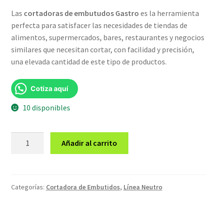
Las
cortadoras de embutudos Gastro
es la herramienta
original
actual
perfecta para satisfacer las necesidades de tiendas de
era:
es:
alimentos, supermercados, bares, restaurantes y negocios
similares que necesitan cortar, con facilidad y precisión,
S/1,999.00.
S/1,899.00.
una elevada cantidad de este tipo de productos.
Cotiza aquí
10 disponibles
Cortadora
Añadir al carrito
de
Embutidos
GV-
250T
Categorías:
Cortadora de Embutidos
,
Línea Neutro
cantidad