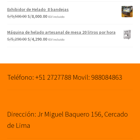
original
actual
Exhibidor de Helado 8 bandejas
era:
es:
El
El
S/
9,500.00
S/
8,000.00
IGV incluido
S/1,099.00.
S/790.00.
precio
precio
original
actual
Máquina de helado artesanal de mesa 20 litros por hora
era:
es:
El
El
S/
5,290.00
S/
4,290.00
IGV incluido
S/9,500.00.
S/8,000.00.
precio
precio
original
actual
era:
es:
S/5,290.00.
S/4,290.00.
Teléfono: +51 2727788 Movil: 988084863
Dirección: Jr Miguel Baquero 156, Cercado
de Lima