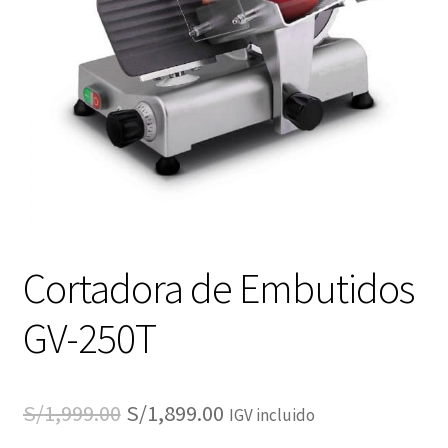
Cortadora de Embutidos
GV-250T
El
El
S/
1,999.00
S/
1,899.00
IGV incluido
precio
precio