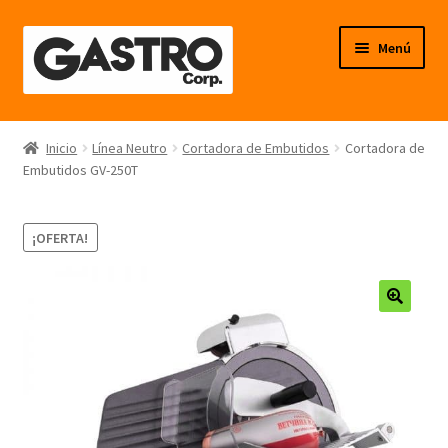
Ir
Ir
Menú
a
al
la
contenido
navegación
Línea Frío
Inicio
Línea Neutro
Cortadora de Embutidos
Cortadora de
Embutidos GV-250T
Línea Calor
Línea Neutro
¡OFERTA!
Línea Balanzas
🔍
Línea Carpintería Metálica
Línea Fibra de Vidrio