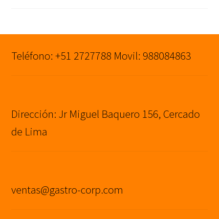
S/3,200.00.
S/2,900.00.
precio
precio
original
actual
era:
es:
S/1,290.00.
S/990.00.
Teléfono: +51 2727788 Movil: 988084863
Dirección: Jr Miguel Baquero 156, Cercado
de Lima
ventas@gastro-corp.com