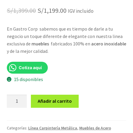
El
El
S/
1,399.00
S/
1,199.00
IGV incluido
precio
precio
En Gastro Corp sabemos que es tiempo de darle a tu
original
actual
negocio un toque diferente de elegante con nuestra linea
era:
es:
exclusiva de
muebles
fabricados 100% en
acero inoxidable
y de la mejor calidad.
S/1,399.00.
S/1,199.00.
Cotiza aquí
15 disponibles
Mesa
Añadir al carrito
central
de
acero
GTMC3-
Categorías:
Línea Carpintería Metálica
,
Muebles de Acero