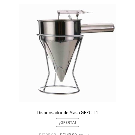
Dispensador de Masa GFZC-L1
¡OFERTA!
El
El
S/
200.00
S/
149.00