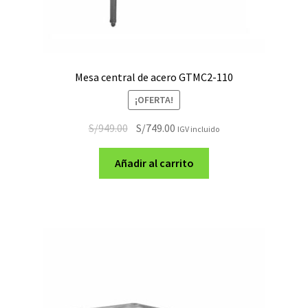
Mesa central de acero GTMC2-110
¡OFERTA!
El
El
S/
949.00
S/
749.00
IGV incluido
precio
precio
original
actual
Añadir al carrito
era:
es:
S/949.00.
S/749.00.