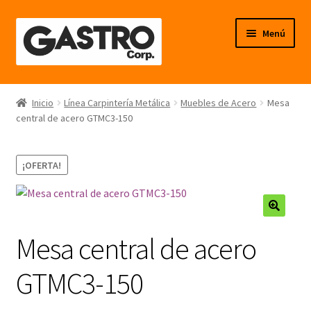
Ir
Ir
Menú
a
al
la
contenido
navegación
Línea Frío
Inicio
Línea Carpintería Metálica
Muebles de Acero
Mesa
central de acero GTMC3-150
Línea Calor
Línea Neutro
¡OFERTA!
Línea Balanzas
🔍
Línea Carpintería Metálica
Mesa central de acero
Línea Fibra de Vidrio
GTMC3-150